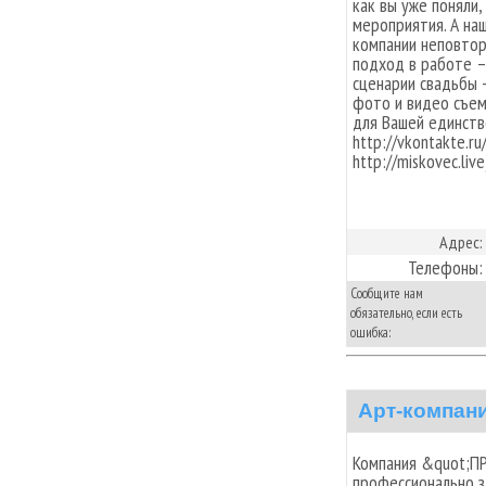
как вы уже поняли
мероприятия. А на
компании неповтор
подход в работе –
сценарии свадьбы -
фото и видео съем
для Вашей единств
http://vkontakte.
http://miskovec.liv
Адрес:
Телефоны:
Сообщите нам
обязательно, если есть
ошибка:
Арт-компан
Компания &quot;П
профессионально з