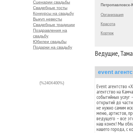
Сценарии свадьбы
Петропавловск-
Свадебные тосты
Конкурсы на свадьбу
Организация
Выкуп невесты
Красота
Свадебные традиции
Поздравления на
Кортеж
свадьбу
Юбилеи свадьбы
Подарки на свадьбу
Ведущие, Тама
event агент
{%240X400%}
Event агентство «
агентство на Камч
событийных услуг 
открытий до частн
не нужно самим ис
меню, артистов, п
ведущего – все эт
наш конек! Мы обл
нашего города, с к