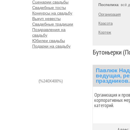
Сценарии свадьбы
Поспелиxа
: всё 
Свадебные тосты
Конкурсы на свадьбу
Организация
Выкуп невесты
Красота
Свадебные традиции
Поздравления на
Кортеж
свадьбу
Юбилеи свадьбы
Подарки на свадьбу
Бутоньерки (П
Павлюк Над
ведущая, ре
праздников.
{%240X400%}
Организация и про
корпоративных мер
категорий.
Адрес: