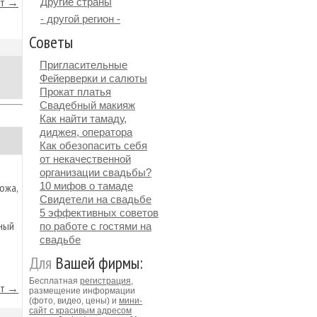
йт →
Другие страны
- другой регион -
Советы
Пригласительные
Фейерверки и салюты
Прокат платья
Свадебный макияж
Как найти тамаду,
диджея, оператора
Как обезопасить себя
от некачественной
организации свадьбы?
10 мифов о тамаде
ожа,
Свидетели на свадьбе
5 эффективных советов
ный
по работе с гостями на
свадьбе
Для
Вашей фирмы:
Бесплатная
регистрация
,
йт →
размещение информации
(фото, видео, цены) и
мини-
сайт с красивым адресом