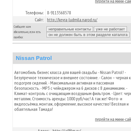
перейти на мини-са
Телефоны:
8-9113568578
Сайт:
http://kevra-ludmila.narod.ru/
Сообщите нам
обязательно, если есть
ошибка:
Nissan Patrol
Автомобиль бизнес класса для вашей свадьбы - Nissan Patrol! -
Безупречное техническое и внешнее состояние. - Салон – черная к
подогрев сидений. - Максимальная активная и пассивная
безопасность. - MP3 с чейнджером на 6 дисков с 8 динамиками. -
Климат-контроль с очищающим воздушным фильтром. - Цвет: чер
металлик. Стоимость аренды: 1000 руб/час! А так же! Фото- и
видеосъёмка, монтаж, оформление, высокое качество! Весёлая и
обаятельная Тамада!
перейти на мини-са
Адрес:
http://jaffilm.ru/