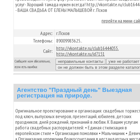
услуг- Хороший тамада нужен всегда! http://vkontakte.ru/club164
- ВАША СВАДЬБА ОТ ЕЛЕНЫ МАЛЫШЕВОЙ г. Псков
перейти на мини-са
Адрес:
г.Псков
Телефоны:
89009983625..
http://vkontakte.ru/club16444055.
Сайт:
http://vkontakte.ru/id7151
Сообщите нам обязательно,
если есть ошибка:
Агентство "Праздный день" Выездная
регистрация на природе.
Оригинальное проектирование и организация: свадебных торжес
под ключ, выпускных вечеров, презентаций, юбилеев, детских
праздников, дней рождений, признаний в любви. К Вашим услугам
работа свадебных распорядителей: • Единая стилизация в
европейском стиле • Организация помолвки • Мальчишник • Деви
• Организация церемонии бракосочетания в нестандартных места