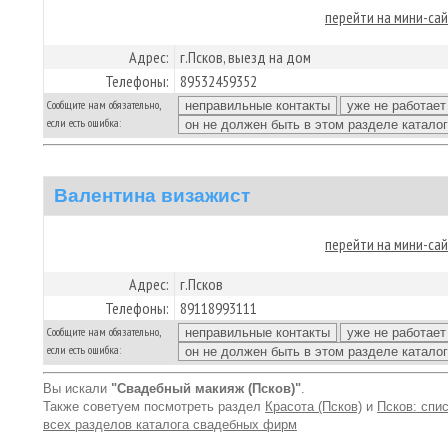
перейти на мини-са
Адрес:
г.Псков, выезд на дом
Телефоны:
89532459352
Сообщите нам обязательно,
если есть ошибка:
Валентина визажист
перейти на мини-са
Адрес:
г.Псков
Телефоны:
89118993111
Сообщите нам обязательно,
если есть ошибка:
Вы искали
"Свадебный макияж (Псков)"
.
Также советуем посмотреть раздел
Красота (Псков)
и
Псков: спи
всех разделов каталога свадебных фирм