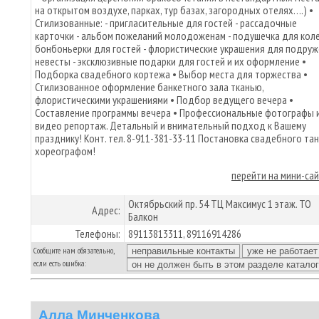
на открытом воздухе, парках, тур базах, загородных отелях….) •
Стилизованные: - пригласительные для гостей - рассадочные
карточки - альбом пожеланий молодоженам - подушечка для коле
бонбоньерки для гостей - флористические украшения для подруж
невесты - эксклюзивные подарки для гостей и их оформление •
Подборка свадебного кортежа • Выбор места для торжества •
Стилизованное оформление банкетного зала тканью,
флористическими украшениями • Подбор ведущего вечера •
Составление программы вечера • Профессиональные фотографы 
видео репортаж. Детальный и внимательный подход к Вашему
празднику! Конт. тел. 8-911-381-33-11 Постановка свадебного тан
хореографом!
перейти на мини-са
Октябрьский пр. 54 ТЦ Максимус 1 этаж. ТО
Адрес:
Балкон
Телефоны:
89113813311, 89116914286
Сообщите нам обязательно,
если есть ошибка:
Алла Минченкова