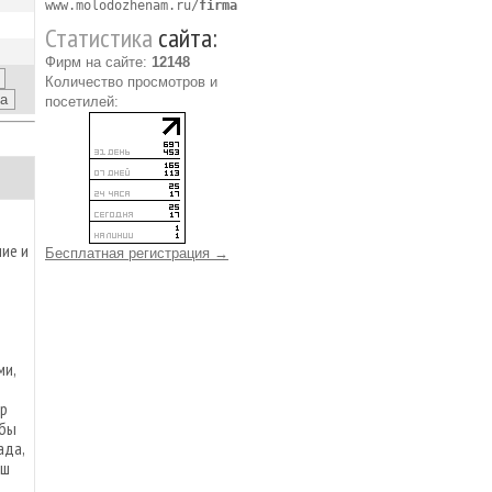
www.molodozhenam.ru/
firma
Статистика
сайта:
Фирм на сайте:
12148
Количество просмотров и
посетилей:
ие и
Бесплатная регистрация →
ь
ми,
ор
обы
ада,
аш