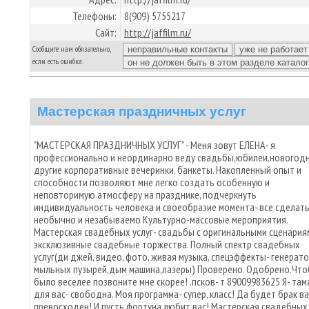
Телефоны:
8(909) 5755217
Сайт:
http://jaffilm.ru/
Сообщите нам обязательно,
если есть ошибка:
Мастерская праздничных услуг
"МАСТЕРСКАЯ ПРАЗДНИЧНЫХ УСЛУГ" - Меня зовут ЕЛЕНА- я
профессионально и неординарно веду свадьбы,юбилеи,новогодн
другие корпоративные вечеринки, банкеты. Накопленный опыт и
способности позволяют мне легко создать особенную и
неповторимую атмосферу на празднике, подчеркнуть
индивидуальность человека и своеобразие момента- все сделат
необычно и незабываемо Культурно-массовые мероприятия.
Мастерская свадебных услуг- свадьбы с оригинальными сценария
эксклюзивные свадебные торжества. Полный спектр свадебных
услуг(ди джей, видео, фото, живая музыка, спецэффекты- генерат
мыльных пузырей,дым машина,лазеры) Проверено. Одобрено.Чт
было веселее позвоните мне скорее! .псков- т 89009983625 Я- там
для вас- свободна. Моя программа- супер, класс! Да будет брак в
превосходен! И пусть фортуна любит вас! Мастерская свадебных