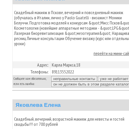
Свадебный макияж в Пскове, вечерний и повседневный макияж
(обучалась в Италии, лично у Paolo Guatelli - визажист Моники
Белуччи. Подготовка моделей к конкурсам &quot;Мисс Псков&quo
Косметология (новейшие аппаратные методики - &quot;LPG&quot
Лазерная биоревитализация &quot;мезотерапия&quot; Наращив
ресниц Личные консультации Обучение визажу (курс или отдельн
уроки)
перейти на мини-са
Адрес:
Карла Маркса,18
Телефоны:
89113552022
Сообщите нам обязательно,
если есть ошибка:
Яковлева Елена
Свадебный, вечерний, возрастной макияж для невесты и гостей
свадьбы!!! от 700 рублей