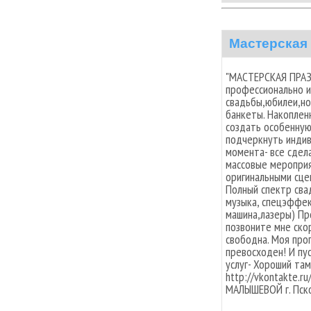
Мастерская
"МАСТЕРСКАЯ ПРАЗ
профессионально и
свадьбы,юбилеи,но
банкеты. Накоплен
создать особенную
подчеркнуть индив
момента- все сдел
массовые мероприя
оригинальными сце
Полный спектр сва
музыка, спецэффе
машина,лазеры) Пр
позвоните мне скор
свободна. Моя прог
превосходен! И пу
услуг- Хороший там
http://vkontakte.
МАЛЫШЕВОЙ г. Пск