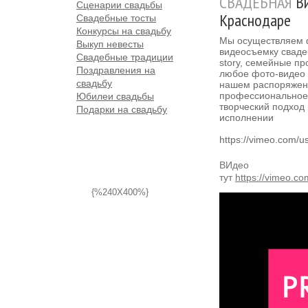
СВАДЕБНАЯ
Ви
Сценарии свадьбы
Краснодаре
Свадебные тосты
Конкурсы на свадьбу
Мы осуществляем 
Выкуп невесты
видеосъемку сваде
Свадебные традиции
story, семейные про
Поздравления на
любое фото-видео 
свадьбу
нашем распоряжен
профессиональное
Юбилеи свадьбы
творческий подход
Подарки на свадьбу
исполнении
https://vimeo.com/
ВИдео 
тут
https://vimeo.c
{%240X400%}