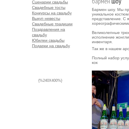
бармен
шоу
Сценарии свадьбы
Свадебные тосты
Бармен шоу. Мы п
Конкурсы на свадьбу
уникальное костю
Выкуп невесты
представление. С
хореографическим
Свадебные традиции
Поздравления на
Великолепные трюк
свадьбу
исполнение жонгли
Юбилеи свадьбы
инвентаря.
Подарки на свадьбу
Так же в нашем ар
Полный набор услу
кок
{%240X400%}