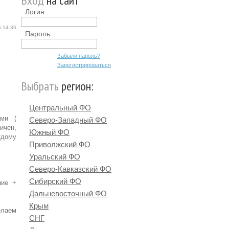
Вход
на сайт
Логин
5:14:36
Пароль
Забыли пароль?
Зарегистрироваться
Выбрать
регион:
Центральный ФО
ами (
Северо-Западный ФО
ичен,
Южный ФО
ждому
Приволжский ФО
Уральский ФО
Северо-Кавказский ФО
Сибирский ФО
ние +
Дальневосточный ФО
Крым
елаем
СНГ