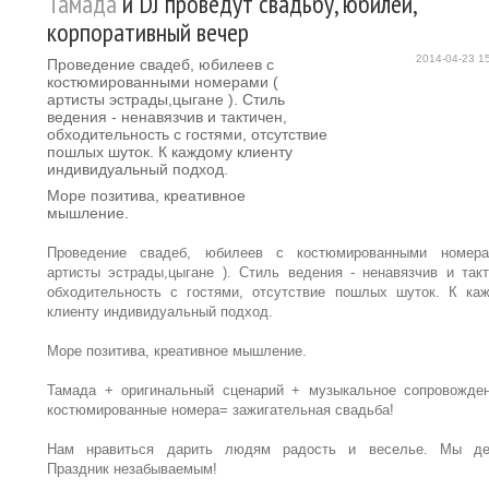
Тамада
и DJ проведут свадьбу, юбилей,
корпоративный вечер
2014-04-23 1
Проведение свадеб, юбилеев с
костюмированными номерами (
артисты эстрады,цыгане ). Стиль
ведения - ненавязчив и тактичен,
обходительность с гостями, отсутствие
пошлых шуток. К каждому клиенту
индивидуальный подход.
Море позитива, креативное
мышление.
Проведение свадеб, юбилеев с костюмированными номер
артисты эстрады,цыгане ). Стиль ведения - ненавязчив и такт
обходительность с гостями, отсутствие пошлых шуток. К ка
клиенту индивидуальный подход.
Море позитива, креативное мышление.
Тамада + оригинальный сценарий + музыкальное сопровожде
костюмированные номера= зажигательная свадьба!
Нам нравиться дарить людям радость и веселье. Мы д
Праздник незабываемым!