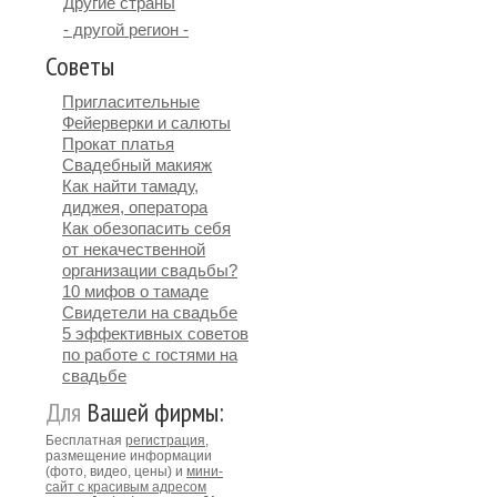
Другие страны
- другой регион -
Советы
Пригласительные
Фейерверки и салюты
Прокат платья
Свадебный макияж
Как найти тамаду,
диджея, оператора
Как обезопасить себя
от некачественной
организации свадьбы?
10 мифов о тамаде
Свидетели на свадьбе
5 эффективных советов
по работе с гостями на
свадьбе
Для
Вашей фирмы:
Бесплатная
регистрация
,
размещение информации
(фото, видео, цены) и
мини-
сайт с красивым адресом