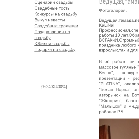
Ведущая,тама
Сценарии свадьбы
Свадебные тосты
Фотогалерея.
Конкурсы на свадьбу
Выкуп невесты
Ведущая,тамада,пе
KaLiNa!
Свадебные традиции
Профессионал,спе
Поздравления на
работы 19 лет.Обр
свадьбу
ВСГАКиИ.Огромный
Юбилеи свадьбы
праздника любого 
Подарки на свадьбу
взрослых,так и для
В её работе ни т
массовое гулянье 
Весна", конкур
презентации - ре
"PLATINA", ювели
{%240X400%}
"Белая Нерпа", а
авторынок на Бо
"Эйфория", благо
"Малышок" и мн.др
районах Р.Б.