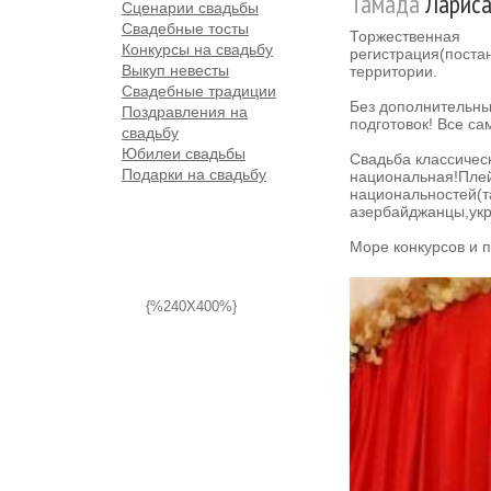
Тамада
Ларис
Сценарии свадьбы
Свадебные тосты
Торжественная
Конкурсы на свадьбу
регистрация(поста
Выкуп невесты
территории.
Свадебные традиции
Без дополнительны
Поздравления на
подготовок! Все са
свадьбу
Юбилеи свадьбы
Свадьба классичес
Подарки на свадьбу
национальная!Плей
национальностей(та
азербайджанцы,ук
Море конкурсов и 
{%240X400%}