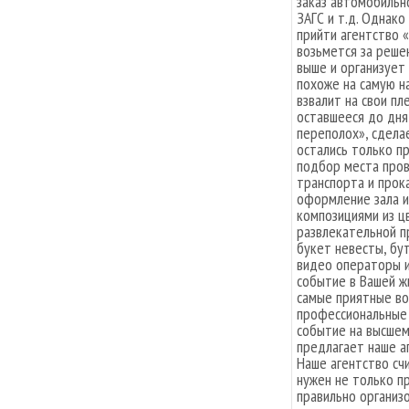
заказ автомобильн
ЗАГС и т.д. Однако
прийти агентство 
возьмется за реше
выше и организует
похоже на самую н
взвалит на свои п
оставшееся до дня
переполох», сдела
остались только п
подбор места пров
транспорта и прок
оформление зала 
композициями из ц
развлекательной п
букет невесты, бу
видео операторы 
событие в Вашей жи
самые приятные во
профессиональные
событие на высшем
предлагает наше аг
Наше агентство счи
нужен не только п
правильно организ