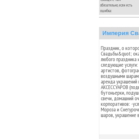
обязательно, если есть
ошибка:
Империя С
Праздник, о которо
Свадьбы&quot; ока
любого праздника 
следующие услуги:
артистов, фотогра
воздушными шарами
аренда украшений
АКСЕССУАРОВ (подв
бутоньерки, подуше
свечи, домашний о
корпоративов: -ус
Мороза и Снегуроч
шаров, украшение