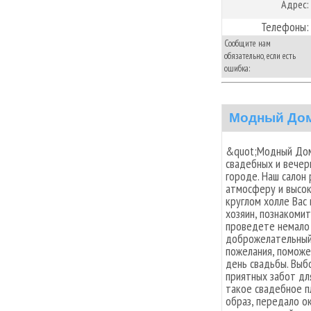
Адрес:
Телефоны:
Сообщите нам
обязательно, если есть
ошибка:
Модный Дом
&quot;Модный Дом 
свадебных и вечер
городе. Наш салон
атмосферу и высок
круглом холле Вас
хозяин, познакоми
проведете немало 
доброжелательный 
пожелания, поможе
день свадьбы. Выб
приятных забот дл
такое свадебное п
образ, передало о