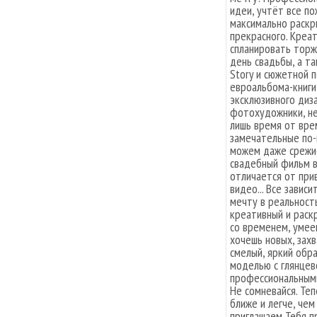
идеи, учтёт все п
максимально раскр
прекрасного. Креа
спланировать торж
день свадьбы, а т
Story и сюжетной 
евроальбома-книги
эксклюзивного диз
фотохудожники, не
лишь время от вре
замечательные по-
можем даже срежис
свадебный фильм в
отличается от при
видео... Все завис
мечту в реальность
креативный и раск
со временем, умее
хочешь новых, за
смелый, яркий обра
моделью с глянцев
профессиональными
Не сомневайся. Теп
ближе и легче, чем
приглашаем Тебя п