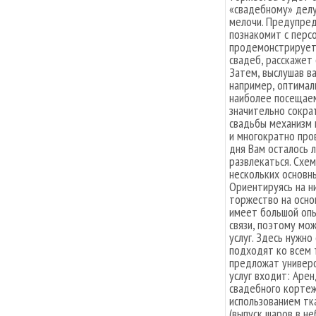
«свадебному» делу
мелочи. Предупре
познакомит с персо
продемонстрирует
свадеб, расскажет
Затем, выслушав ва
например, оптимал
наиболее посещаем
значительно сокра
свадьбы механизм
и многократно про
дня Вам осталось 
развлекаться. Схе
нескольких основн
Ориентируясь на н
торжество на осно
имеет большой опы
связи, поэтому мо
услуг. Здесь нужно
подходят ко всем 
предложат универс
услуг входит: Аре
свадебного корте
использованием тк
(выпуск шаров в н