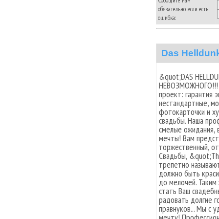
Сообщите нам
обязательно, если есть
ошибка:
Das Helldun
&quot;DAS HELLDU
НЕВОЗМОЖНОГО!!! 
проект: гарантия э
нестандартные, мо
фотокарточки и х
свадьбы. Наша про
смелые ожидания, 
мечты! Вам предст
торжественный, от
Свадьбы, &quot;Th
трепетно называют
должно быть краси
до мелочей. Таким
стать Ваш свадебн
радовать долгие г
правнуков... Мы с
мечту! Профессион