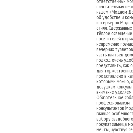
ответственный мом
взыскательная нев
нашем «Модном До
об удобстве и ком
интерьеров Модно
стиля. Сдержанные 
тёплое освещение
посетителей к при
непременно познак
вечерних туалетов
часть платьев дем
подход очень удоб
представить, как 
для торжественных
представлено в ка
которыми можно, 
девушкам-консульт
внимание уделяем 
Обязательное собл
профессионализм —
консультантов Мод
главная особеннос
выбору свадебного
покупательница мо
мечты, чувствуя с