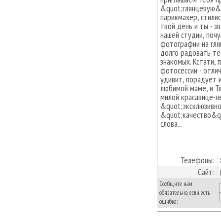
&quot;глянцевую&q
парикмахер, стилис
твой день и ты - з
нашей студии, поч
фотографии на гл
долго радовать те
знакомых. Кстати,
фотосессии - отли
удивит, порадует и
любимой маме, и Т
милой красавице-не
&quot;эксклюзивно
&quot;качество&qu
слова...
Телефоны:
Сайт:
Сообщите нам
обязательно, если есть
ошибка: