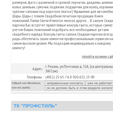
размеров, фата с различной отделкой, перчатки, диадемы, шляпки
колье, шпильки, сумочки, подвязки, подушечки для колец, корзинки
чулочки-сапожки под короткое платье) Украшения для автомоби
Шары, Шары с гелием Свадебная печатная продукция, Книги
пожеланий, Папки Свечи И многое, многое другое ... В салоне Слад
парочка Вас встретят приветливые консультанты, которые сумею
учетом Ваших пожеланий подобрать все необходимые детали
свадебного наряда. Консультанты салона Сладкая парочка всегд
рады обеспечить своих клиентов профессиональным сервисом на
самом высоком уровне. Мы подходим индивидуально к каждому
клиенту!
перейти на мини-са
г. Рязань, ул.Почтовая д. 52А. (за центральн
Адрес:
ЗАГСом)
Телефоны:
(4912) 25-65-74, 8-920-632-23-90
Сообщите нам обязательно,
если есть ошибка:
ТК "ПРОФСТИЛЬ"