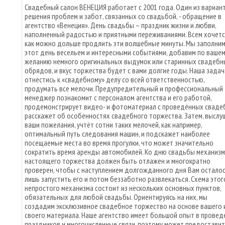
Свадебный салон ВЕНЕЦИЯ работает с 2001 года. Один из вариан
решения проблем и забот, связанных со свадьбой, - обращение в
агентство «Венеция». День свадьбы – праздник жизни и любви,
наполненный радостью и приятными переживаниями. Всем хочетс
как можно дольше продлить эти волшебные минуты. Мы заполни
этот день весельем и интересными событиями, добавим по ваше
желанию немного оригинальных выдумок или старинных свадебн
обрядов, и вкус торжества будет с вами долгие годы. Наша задач
отнестись к «свадебному» делу со всей ответственностью,
продумать все мелочи. Предупредительный и профессиональный
менеджер познакомит с персоналом агентства и его работой,
продемонстрирует видео- и фотоматериал с проведённых свадеб
расскажет об особенностях свадебного торжества. Затем, выслу
ваши пожелания, учтёт сотни таких мелочей, как например,
оптимальный путь следования машин, и подскажет наиболее
посещаемые места во время прогулки, что может значительно
сократить время аренды автомобилей. Ко дню свадьбы механизм
настоящего торжества должен быть отлажен и многократно
проверен, чтобы с наступлением долгожданного дня Вам остало
лишь запустить его и потом беззаботно развлекаться. Схема этог
непростого механизма состоит из нескольких основных пунктов,
обязательных для любой свадьбы. Ориентируясь на них, мы
создадим эксклюзивное свадебное торжество на основе вашего 
своего материала. Наше агентство имеет большой опыт в провед
праздников и многочисленные связи, поэтому может предостави