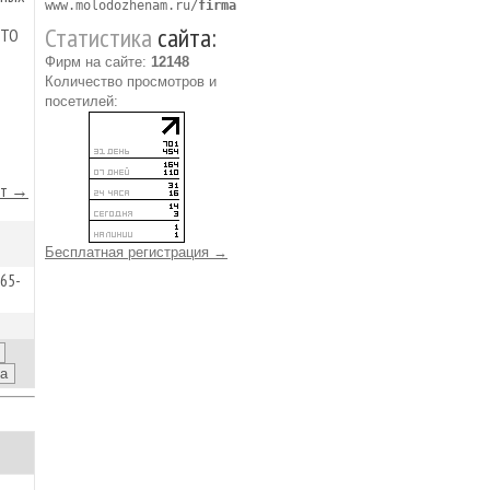
www.molodozhenam.ru/
firma
Статистика
сайта:
ОТО
Фирм на сайте:
12148
Количество просмотров и
посетилей:
йт →
Бесплатная регистрация →
-65-