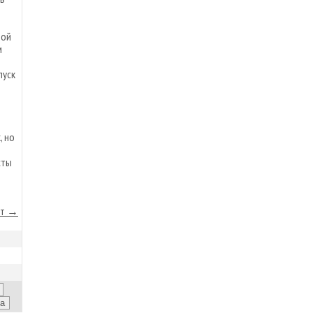
ной
м
пуск
, но
сты
йт →