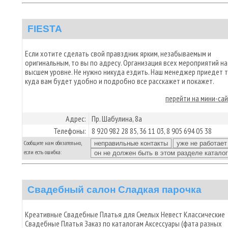
FIESTA
Если хотите сделать свой правздник ярким, незабываемым и
оригинальным, то вы по адресу. Организация всех мероприятий на
высшем уровне. Не нужно никуда ездить. Наш менеджер приедет т
куда вам будет удобно и подробно все расскажет и покажет.
перейти на мини-са
Адрес:
Пр. Шабулина, 8а
Телефоны:
8 920 982 28 85, 36 11 03, 8 905 694 05 38
Сообщите нам обязательно,
если есть ошибка:
Свадебный салон Сладкая парочка
Креативные Свадебные Платья для Смелых Невест Классические
Свадебные Платья Заказ по каталогам Аксессуары (фата разных