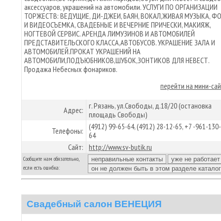
аксессуаров, украшений на автомобили. УСЛУГИ ПО ОРГАНИЗАЦИИ
ТОРЖЕСТВ: ВЕДУЩИЕ, ДИ-ДЖЕИ, БАЯН, ВОКАЛ,ЖИВАЯ МУЗЫКА, Ф
И ВИДЕОСЪЕМКА, СВАДЕБНЫЕ И ВЕЧЕРНИЕ ПРИЧЕСКИ, МАКИЯЖ,
НОГТЕВОЙ СЕРВИС. АРЕНДА ЛИМУЗИНОВ И АВТОМОБИЛЕЙ
ПРЕДСТАВИТЕЛЬСКОГО КЛАССА,АВТОБУСОВ. УКРАШЕНИЕ ЗАЛА И
АВТОМОБИЛЕЙ.ПРОКАТ УКРАШЕНИЙ НА
АВТОМОБИЛИ,ПОДЪЮБНИКОВ,ШУБОК,ЗОНТИКОВ ДЛЯ НЕВЕСТ.
Продажа Небесных фонариков.
перейти на мини-са
г. Рязань, ул.Свободы, д.18/20 (остановка
Адрес:
площадь Свободы)
(4912) 99-65-64, (4912) 28-12-65, +7 -961-130
Телефоны:
64
Сайт:
http://www.sv-butik.ru
Сообщите нам обязательно,
если есть ошибка:
Свадебный салон ВЕНЕЦИЯ