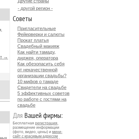
Другие страны
- другой регион -
Советы
Пригласительные
,
Фейерверки и салюты
Прокат платья
Свадебный макияж
Как найти тамаду,
йт →
диджея, оператора
Как обезопасить себя
от некачественной
организации свадьбы?
10 мифов о тамаде
Свидетели на свадьбе
5 эффективных советов
по работе с гостями на
свадьбе
Для
Вашей фирмы:
Бесплатная
регистрация
,
размещение информации
(фото, видео, цены) и
мини-
сайт с красивым адресом
бных