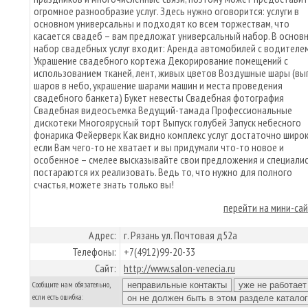
огромное разнообразие услуг. Здесь нужно оговорится: услуги в
основном универсальны и подходят ко всем торжествам, что
касается свадеб – вам предложат универсальный набор. В основ
набор свадебных услуг входит: Аренда автомобилей с водителе
Украшение свадебного кортежа Декорирование помещений с
использованием тканей, лент, живых цветов Воздушные шары (вы
шаров в небо, украшение шарами машин и места проведения
свадебного банкета) Букет невесты Свадебная фотография
Свадебная видеосъемка Ведущий-тамада Профессиональные
дискотеки Многоярусный торт Выпуск голубей Запуск небесного
фонарика Фейерверк Как видно комплекс услуг достаточно широк
если Вам чего-то не хватает и вы придумали что-то новое и
особенное – смелее высказывайте свои предложения и специали
постараются их реализовать. Ведь то, что нужно для полного
счастья, можете знать только вы!
перейти на мини-са
Адрес:
г. Рязань ул. Почтовая д52а
Телефоны:
+7(4912)99-20-33
Сайт:
http://www.salon-venecia.ru
Сообщите нам обязательно,
если есть ошибка: