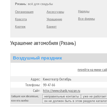
Рязань
: всё для свадьбы
Наряды
Организация
Аксессуары
Все фирмы
Красота
Украшение
Кортеж
Банкет
Украшение автомобиля (Рязань)
Воздушный праздник
перейти на мини-са
Адрес:
Кинотеатр Октябрь
Телефоны:
99-47-66
Сайт:
http://www.sharik.ryazan.ru
Сообщите нам обязательно,
если есть ошибка: