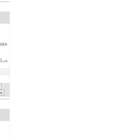
уда,
йт →