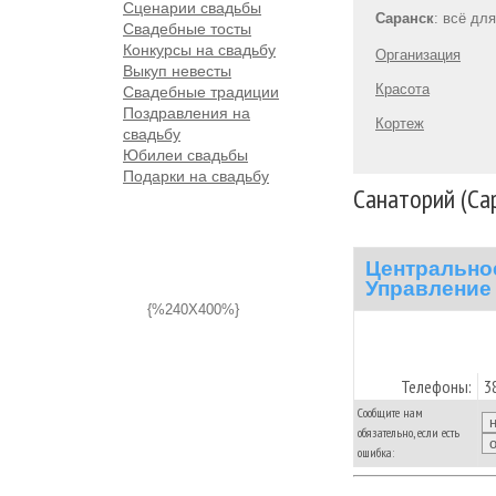
Сценарии свадьбы
Саранск
: всё дл
Свадебные тосты
Конкурсы на свадьбу
Организация
Выкуп невесты
Красота
Свадебные традиции
Поздравления на
Кортеж
свадьбу
Юбилеи свадьбы
Подарки на свадьбу
Санаторий (Са
Центрально
Управление
{%240X400%}
Телефоны:
3
Сообщите нам
обязательно, если есть
ошибка: