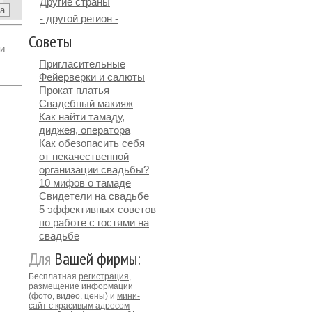
Другие страны
- другой регион -
Советы
и
Пригласительные
Фейерверки и салюты
Прокат платья
Свадебный макияж
Как найти тамаду,
диджея, оператора
Как обезопасить себя
от некачественной
организации свадьбы?
10 мифов о тамаде
Свидетели на свадьбе
5 эффективных советов
по работе с гостями на
свадьбе
Для
Вашей фирмы:
Бесплатная
регистрация
,
размещение информации
(фото, видео, цены) и
мини-
сайт с красивым адресом