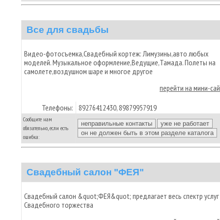
Все для свадьбы
Видео-фотосъемка,Свадебный кортеж: Лимузины,авто любых
моделей. Музыкальное оформление,Ведущие,Тамада. Полеты на
самолете,воздушном шаре и многое другое
перейти на мини-са
Телефоны:
89276412430, 89879957919
Сообщите нам
обязательно, если есть
ошибка:
Свадебный салон "ФЕЯ"
Свадебный салон &quot;ФЕЯ&quot; предлагает весь спектр услуг
Свадебного торжества