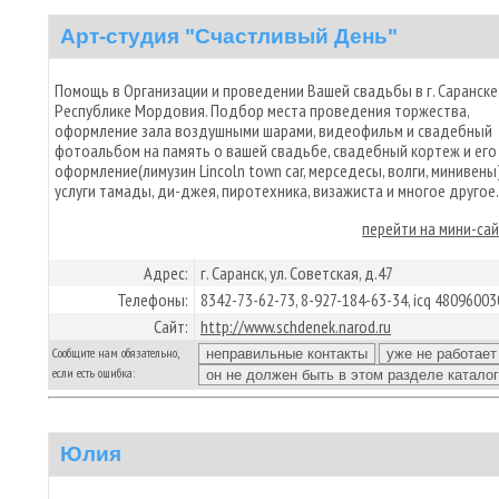
Арт-студия "Счастливый День"
Помощь в Организации и проведении Вашей свадьбы в г. Саранске
Республике Мордовия. Подбор места проведения торжества,
оформление зала воздушными шарами, видеофильм и свадебный
фотоальбом на память о вашей свадьбе, свадебный кортеж и его
оформление(лимузин Lincoln town car, мерседесы, волги, минивены)
услуги тамады, ди-джея, пиротехника, визажиста и многое другое.
перейти на мини-са
Адрес:
г. Саранск, ул. Советская, д.47
Телефоны:
8342-73-62-73, 8-927-184-63-34, icq 48096003
Сайт:
http://www.schdenek.narod.ru
Сообщите нам обязательно,
если есть ошибка:
Юлия