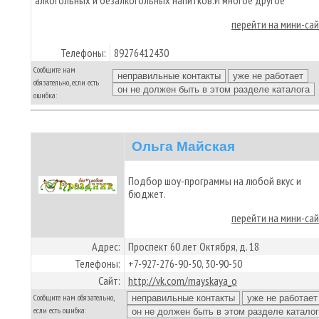
алкогольных и безалкогольных напитков.И многое другое
перейти на мини-са
Телефоны:
89276412430
Сообщите нам
обязательно, если есть
ошибка:
Ольга Майская
Подбор шоу-программы на любой вкус и
бюджет.
перейти на мини-са
Адрес:
Проспект 60 лет Октября, д. 18
Телефоны:
+7-927-276-90-50, 30-90-50
Сайт:
http://vk.com/mayskaya_o
Сообщите нам обязательно,
если есть ошибка: