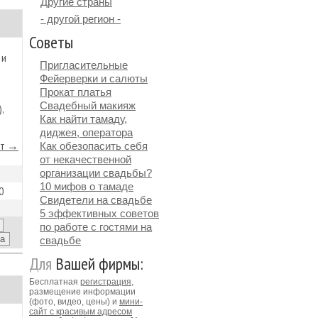
Другие страны
- другой регион -
Советы
 и
Пригласительные
Фейерверки и салюты
Прокат платья
Свадебный макияж
,
Как найти тамаду,
диджея, оператора
йт →
Как обезопасить себя
от некачественной
организации свадьбы?
10 мифов о тамаде
0
Свидетели на свадьбе
5 эффективных советов
по работе с гостями на
свадьбе
Для
Вашей фирмы:
Бесплатная
регистрация
,
размещение информации
(фото, видео, цены) и
мини-
сайт с красивым адресом