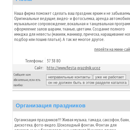
Наша фирма поможет сделать ваш праздник ярким и не забываем
Оригинальные ведущие, видео- и фотосъемка, аренда автомобиле
музыкальное сопровождение, вокальная и танцевальная программ
оформление залов шарами, тканью, цветами. Создание полного
имиджа для невесты (макияж, маникюр, прическа, наращивание ног
подбор или пошив платья). А так же многое другое.
перейти на мини-са
Телефоны:
37 38 80
Сайт:
http://www.fiesta-prazdnik.ucoz
Сообщите нам
обязательно, если есть
ошибка:
Организация праздников
Организация праздников!!! Живая музыка, тамада, саксофон, баян,
дискотека, фото-видео. Шоколадный фонтан, Фонтан для