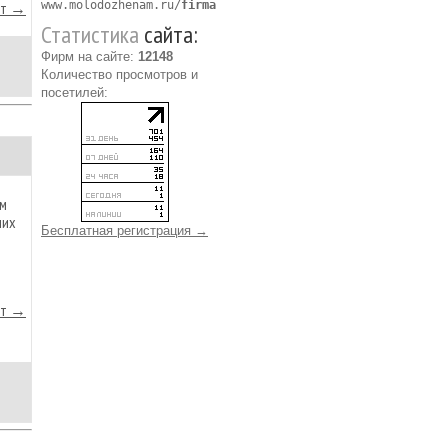
йт →
www.molodozhenam.ru/
firma
Статистика
сайта:
Фирм на сайте:
12148
Количество просмотров и
посетилей:
ым
ших
Бесплатная регистрация →
йт →