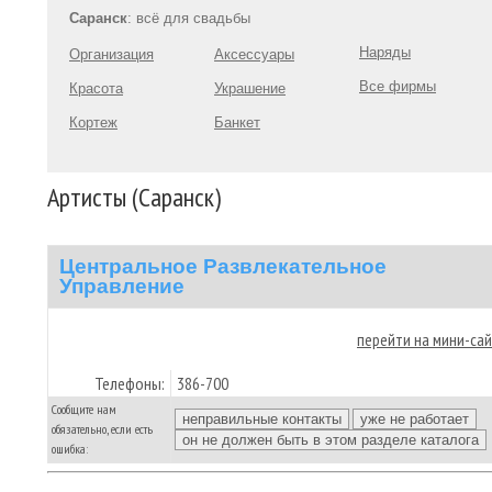
Саранск
: всё для свадьбы
Наряды
Организация
Аксессуары
Все фирмы
Красота
Украшение
Кортеж
Банкет
Артисты (Саранск)
Центральное Развлекательное
Управление
перейти на мини-са
Телефоны:
386-700
Сообщите нам
обязательно, если есть
ошибка: