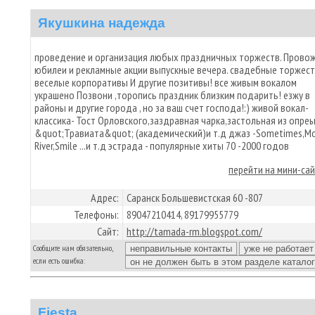
Якушкина надежда
проведение и организация любых праздничных торжеств. Прово
юбилеи и рекламные акции выпускные вечера. свадебные торжес
веселые корпоративы И другие позитивы! все живым вокалом
украшено Позвони ,торопись праздник близким подарить! езжу в
районы и другие города , но за ваш счет господа!:) живой вокал-
классика- Тост Орловского,заздравная чарка,застольная из опре
&quot;Травиата&quot; (академический)и т.д джаз -Sometimes,M
River,Smile ...и т.д эстрада - популярные хиты 70 -2000 годов
перейти на мини-са
Адрес:
Саранск Большевистская 60 -807
Телефоны:
89047210414, 89179955779
Сайт:
http://tamada-rm.blogspot.com/
Сообщите нам обязательно,
если есть ошибка:
Fiesta