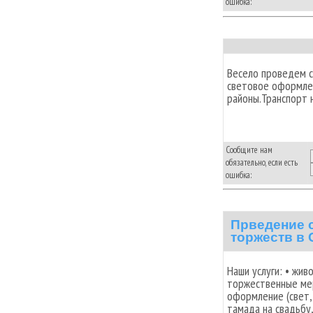
ошибка:
Весело проведем с
световое оформлен
районы.Транспорт н
Сообщите нам
обязательно, если есть
ошибка:
Прведение 
торжеств в 
Наши услуги: • жив
торжественные мер
оформление (свет,
тамада на свадьбу