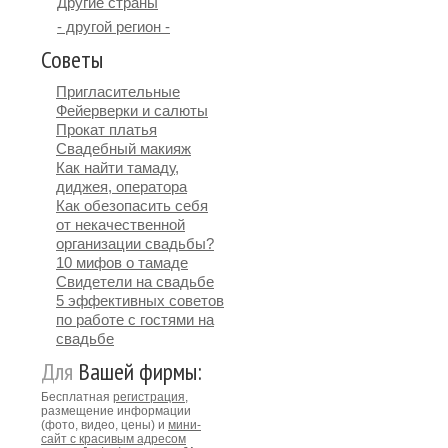
Другие страны
- другой регион -
Советы
Пригласительные
Фейерверки и салюты
Прокат платья
Свадебный макияж
Как найти тамаду,
диджея, оператора
Как обезопасить себя
от некачественной
организации свадьбы?
10 мифов о тамаде
Свидетели на свадьбе
5 эффективных советов
по работе с гостями на
свадьбе
Для
Вашей фирмы:
Бесплатная
регистрация
,
размещение информации
(фото, видео, цены) и
мини-
сайт с красивым адресом