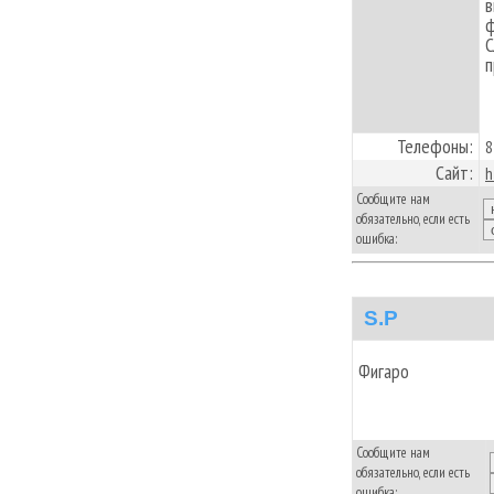
в
ф
С
п
Телефоны:
8
Сайт:
h
Сообщите нам
обязательно, если есть
ошибка:
S.P
Фигаро
Сообщите нам
обязательно, если есть
ошибка: