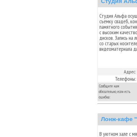
Студия Аль
Студия Альфа осу
съемку свадеб, ко
памятного события
с высоким качеств
дисков. Запись на
со старых носителе
видеоматериала д
Адрес:
Телефоны:
Сообщите нам
обязательно, если есть
ошибка:
Лонж-кафе 
В уютном зале с м