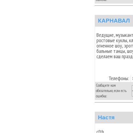
КАРНАВАЛ
Ведущие, музыканты
ростовые куклы, к
огненное шоу, эро
бальные танцы, шо
сделаем ваш празд
Телефоны:
Сообщите нам
обязательно, если есть
ошибка:
Настя
cfth