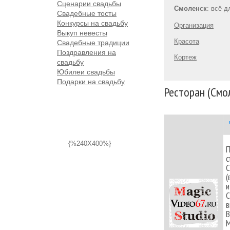
Сценарии свадьбы
Смоленск
: всё 
Свадебные тосты
Конкурсы на свадьбу
Организация
Выкуп невесты
Красота
Свадебные традиции
Поздравления на
Кортеж
свадьбу
Юбилеи свадьбы
Подарки на свадьбу
Ресторан (Смо
{%240X400%}
П
с
С
(
и
С
в
В
М