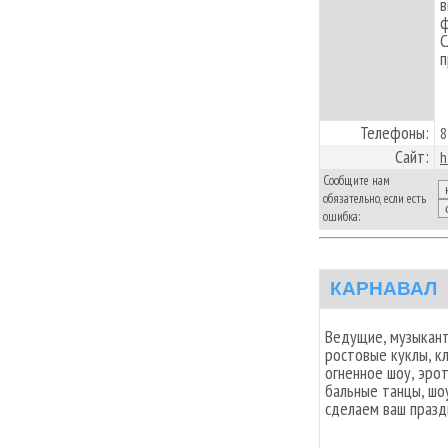
в
ф
С
п
Телефоны:
8
Сайт:
h
Сообщите нам
обязательно, если есть
ошибка:
КАРНАВАЛ
Ведущие, музыканты
ростовые куклы, к
огненное шоу, эро
бальные танцы, шо
сделаем ваш празд