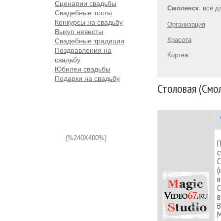
Сценарии свадьбы
Смоленск
: всё 
Свадебные тосты
Конкурсы на свадьбу
Организация
Выкуп невесты
Красота
Свадебные традиции
Поздравления на
Кортеж
свадьбу
Юбилеи свадьбы
Подарки на свадьбу
Столовая (Смо
{%240X400%}
П
с
С
(
и
С
в
В
М