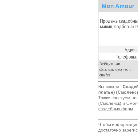
Mon Amour
Продажа свадебных
машин, подбор акс
Адрес:
Телефоны:
Сообщите нам
обязательно, если есть
ошибка:
Вы искали
"Свадеб
платье) (Смоленск
Также советуем по
(Смоленск)
и
Смоле
свадебных фирм
Чтобы информация 
достаточно
зарегис