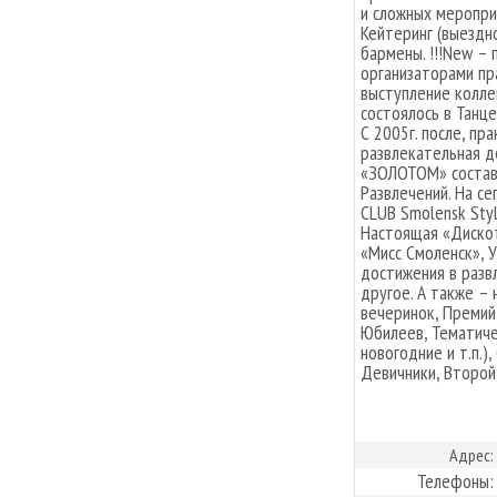
и сложных меропри
Кейтеринг (выездн
бармены. !!!New –
организаторами пр
выступление колле
состоялось в Танц
С 2005г. после, пр
развлекательная д
«ЗОЛОТОМ» состав
Развлечений. На с
CLUB Smolensk Sty
Настоящая «Дискот
«Мисс Смоленск», 
достижения в разв
другое. А также –
вечеринок, Премий
Юбилеев, Тематичес
новогодние и т.п.)
Девичники, Второй
Адрес:
Телефоны: