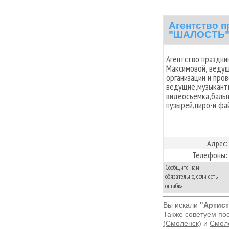
Агентство п
"ШАЛОСТЬ
Агентство праздни
Максимовой, ведущ
организации и про
ведущие,музыкант
видеосъемка,бальн
пузырей,пиро-и фай
Адрес:
Телефоны:
Сообщите нам
обязательно, если есть
ошибка:
Вы искали
"Артист
Также советуем по
(Смоленск)
и
Смоле