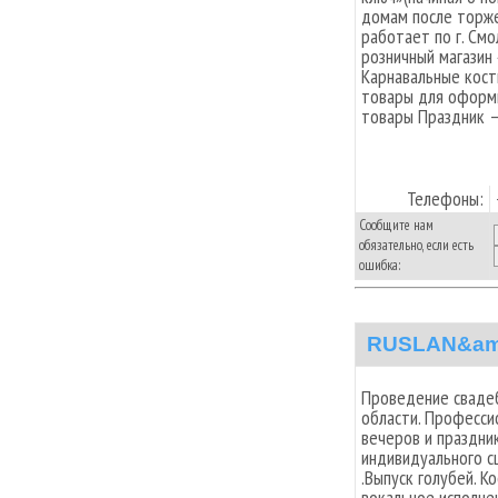
домам после торже
работает по г. Смо
розничный магазин 
Карнавальные кост
товары для оформи
товары Праздник –
Телефоны:
Сообщите нам
обязательно, если есть
ошибка:
RUSLAN&am
Проведение свадеб
области. Професси
вечеров и праздни
индивидуального с
.Выпуск голубей. 
вокальное исполнен