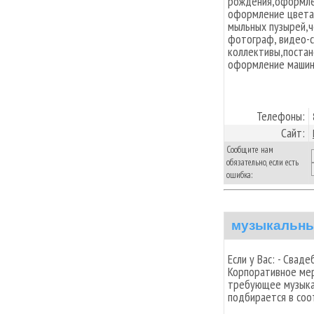
рождения,оформле
оформление цвета
мыльных пузырей,ч
фотограф, видео-
коллективы,постан
оформление машин
Телефоны:
Сайт:
Сообщите нам
обязательно, если есть
ошибка:
музыкальны
Если у Вас: - Свад
Корпоративное мер
требующее музыка
подбирается в соо