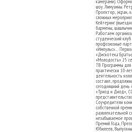
камерами). Оформл
шоу. Лимузины. Ре
Проектор, экран, 
сложных мероприят
Кейтеринг (выездн
бармены, шашлычник
Работаем организат
студенческий клуб
профсоюзные-парти
«Импульс»… Перво
«Дискотека Братье
«Молодость» 25 се
ТВ Программы для 
практически 10-ле
деятельность кол
составе, продолжи
сегодняшний день 
«Триод и Диод», C
представительство
Соучредители конк
собственной преми
развлекательной с
незабываемое пров
Премий Года, През
Юбилеев, Выпускны