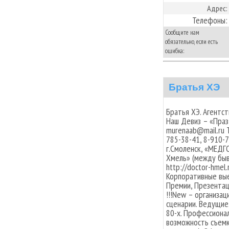
Адрес:
Телефоны:
Сообщите нам
обязательно, если есть
ошибка:
Братья ХЭ
Братья ХЭ. Агентст
Наш Девиз – «Праздн
murenaab@mail.ru 
785-38-41, 8-910-
г.Смоленск, «МЕДГО
Хмель» (между бы
http://doctor-hmel
Корпоративные вые
Премии, Презентац
!!!New – организа
сценарии. Ведущие
80-х. Профессионал
возможность съемк