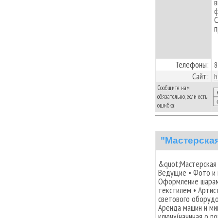
в
ф
С
п
Телефоны:
8
Сайт:
h
Сообщите нам
обязательно, если есть
ошибка:
"Мастерска
&quot;Мастерская 
Ведущие • Фото и 
Оформление шарам
текстилем • Артист
светового оборудо
Аренда машин и ми
ключ»(начиная о п