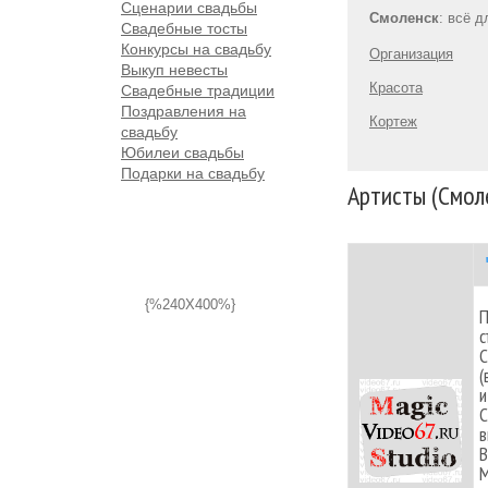
Сценарии свадьбы
Смоленск
: всё 
Свадебные тосты
Конкурсы на свадьбу
Организация
Выкуп невесты
Красота
Свадебные традиции
Поздравления на
Кортеж
свадьбу
Юбилеи свадьбы
Подарки на свадьбу
Артисты (Смол
{%240X400%}
П
с
С
(
и
С
в
В
М