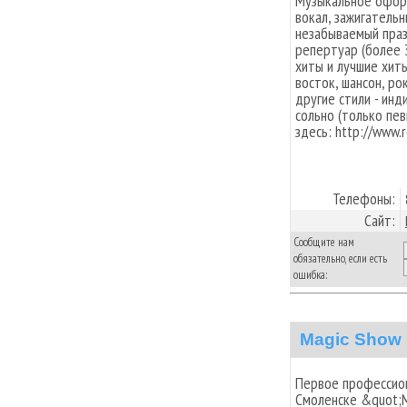
Музыкальное офор
вокал, зажигатель
незабываемый праз
репертуар (более 
хиты и лучшие хиты
восток, шансон, рок,
другие стили - инд
сольно (только пе
здесь: http://www.r
Телефоны:
Сайт:
Сообщите нам
обязательно, если есть
ошибка:
Magic Show
Первое профессион
Смоленске &quot;M