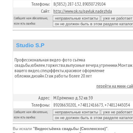
Телефоны:
8(3852) 287-132, 89030729104
Сайт:
http://www.ok.ru/pavluk.nadezhda
Сообщите нам обязательно,
если есть ошибка:
Studio S.P
Профессиональная видео-фото съёмка
свадьбы,юбилеи,торжества,выпускные вечера,утренники.Монтаж
вашего видео,спецэффекты,красивое оформление
обложки,дизайн.Стаж работы более 20 лет
перейти на мини-са
Адрес:
М.Ерёменко д.32 кв.59
Телефоны:
89206630201, +74812416673, +74812445034
Сообщите нам обязательно,
если есть ошибка:
Вы искали
"Видеосъёмка свадьбы (Смоленское)"
.