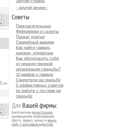
Другие страны
- другой регион -
Советы
Пригласительные
Фейерверки и салюты
Прокат платья
Свадебный макияж
Как найти тамаду,
диджея, оператора
Как обезопасить себя
от некачественной
организации свадьбы?
10 мифов о тамаде
Свидетели на свадьбе
йт →
5 эффективных советов
по работе с гостями на
свадьбе
Для
Вашей фирмы:
Бесплатная
регистрация
,
размещение информации
(фото, видео, цены) и
мини-
сайт с красивым адресом