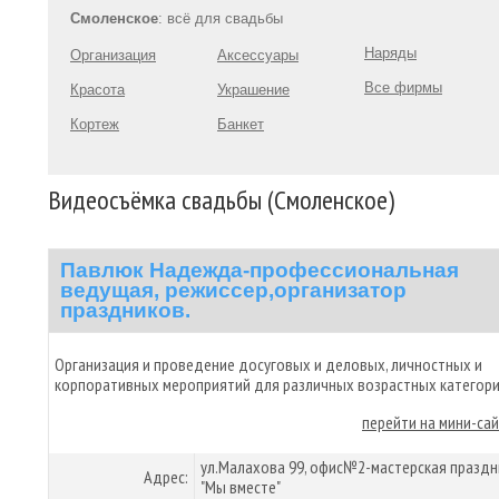
Смоленское
: всё для свадьбы
Наряды
Организация
Аксессуары
Все фирмы
Красота
Украшение
Кортеж
Банкет
Видеосъёмка свадьбы (Смоленское)
Павлюк Надежда-профессиональная
ведущая, режиссер,организатор
праздников.
Организация и проведение досуговых и деловых, личностных и
корпоративных мероприятий для различных возрастных категори
перейти на мини-са
ул.Малахова 99, офис№2-мастерская праздн
Адрес:
"Мы вместе"