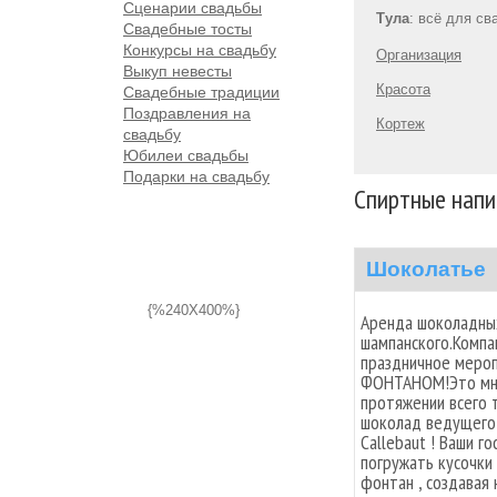
Сценарии свадьбы
Тула
: всё для с
Свадебные тосты
Конкурсы на свадьбу
Организация
Выкуп невесты
Красота
Свадебные традиции
Поздравления на
Кортеж
свадьбу
Юбилеи свадьбы
Подарки на свадьбу
Спиртные напи
Шоколатье
{%240X400%}
Аренда шоколадны
шампанского.Компа
праздничное мер
ФОНТАНОМ!Это мно
протяжении всего 
шоколад ведущего 
Callebaut ! Ваши г
погружать кусочки
фонтан , создавая