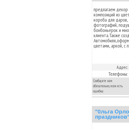
предлагаем декор 
композиций из цвет
короба для даров,
фотографий, подуш
бонбоньерок и мно
клиента.Также соз
Автомобиля,оформи
цветами, аркой, с п
Адрес:
Телефоны:
Сообщите нам
обязательно, если есть
ошибка:
"0льга Орло
праздников