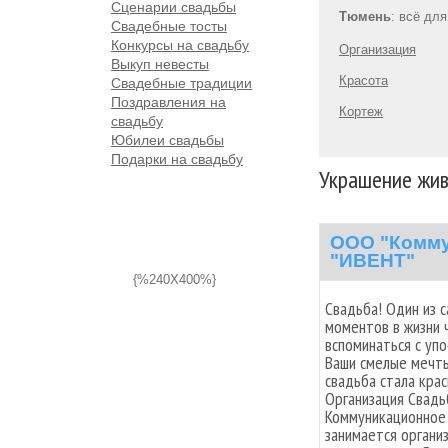
Сценарии свадьбы
Тюмень
: всё дл
Свадебные тосты
Конкурсы на свадьбу
Организация
Выкуп невесты
Красота
Свадебные традиции
Поздравления на
Кортеж
свадьбу
Юбилеи свадьбы
Подарки на свадьбу
Украшение жив
ООО "Комму
"ИВЕНТ"
{%240X400%}
Свадьба! Один из 
моментов в жизни 
вспоминаться с уп
Ваши смелые мечты
свадьба стала кра
Организация Свадь
Коммуникационное
занимается органи