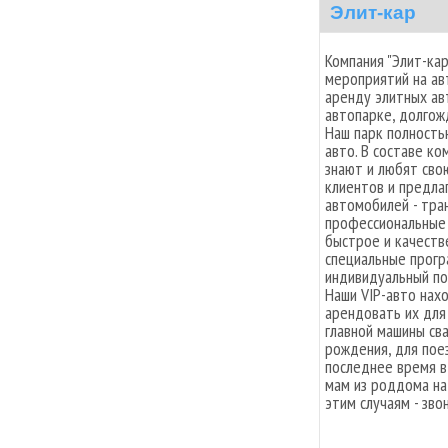
Элит-кар
Компания "Элит-ка
мероприятий на ав
аренду элитных ав
автопарке, долгож
Наш парк полност
авто. В составе к
знают и любят сво
клиентов и предлаг
автомобилей - тра
профессиональные 
быстрое и качеств
специальные прогр
индивидуальный по
Наши VIP-авто нах
арендовать их для
главной машины св
рождения, для пое
последнее время в
мам из роддома на
этим случаям - зво