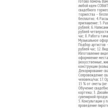
готово помочь Вам
любой идеи СОБЫТИ
свадебного торжес
торжества – беспл
бесплатно; 4. Расс
приглашение; 5. Ра
рублей; 6. Написан
рублей четверости
час; 8. Работа там
Музыкальное оформ
Подбор артистов –
рублей час; 12. Ви
Изготовление виде
оформление места 
(искусственные, жи
конструкции (кольц
Декорирование сва
Сопровождение сва
человека/час 17. 
15 % от сметы (не 
Обучение свадебно
кортежа; 3. Дизай
сувенирной продукц
5. Консультации у 
проведение пироте