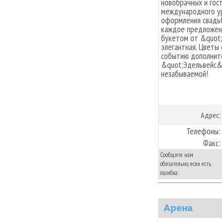
новобрачных и гос
международного у
оформления свадь
каждое предложени
букетом от &quot;
элегантная. Цветы
событию дополните
&quot;Эдельвейс&
незабываемой!
Адрес:
Телефоны:
Факс:
Сообщите нам
обязательно, если есть
ошибка:
Арена