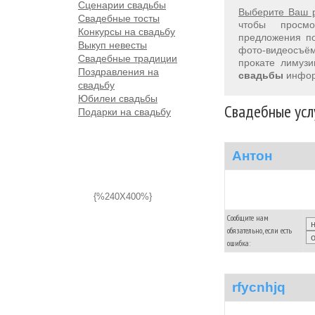
Сценарии свадьбы
Выберите Ваш 
Свадебные тосты
чтобы просм
Конкурсы на свадьбу
предложения 
Выкуп невесты
фото-видеосъём
Свадебные традиции
прокате лимуз
Поздравления на
свадьбы
инфор
свадьбу
Юбилеи свадьбы
Свадебные услу
Подарки на свадьбу
Антон
{%240X400%}
Сообщите нам
обязательно, если есть
ошибка:
rfycnhjq