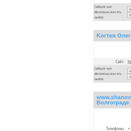
Сообщите нам
обязательно, если есть
ошибка:
Koгтев Олег
Сайт:
h
Сообщите нам
обязательно, если есть
ошибка:
www.shanov
Волгограде
Телефоны:
+