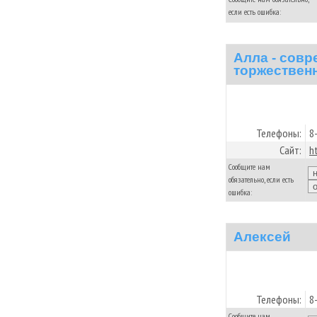
если есть ошибка:
Aлла - сов
торжествен
Телефоны:
8
Сайт:
h
Сообщите нам
обязательно, если есть
ошибка:
Алексей
Телефоны:
8
Сообщите нам