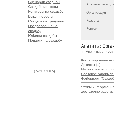
Сценарии свадьбы
Апатиты
: всё дл
Свадебные тосты
Конкурсы на свадьбу
Организация
Выкуп невесты
Красота
Свадебные традиции
Поздравления на
Кортеж
свадьбу
Юбилеи свадьбы
Подарки на свадьбу
Апатиты: Орга
← Апатиты: список
Костюмированное 
Артисты
(1)
Музыкальное офо
{%240X400%}
Световое оформле
Фейерверк (Сваде
Чтобы информация 
достаточно
зарегис