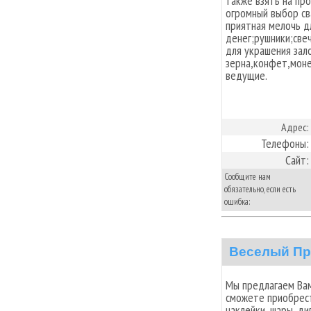
также взять на пр
огромный выбор св
приятная мелочь д
денег;рушники;све
для украшения зал
зерна,конфет,мон
ведущие.
Адрес:
Телефоны:
Сайт:
Сообщите нам
обязательно, если есть
ошибка:
Веселый Пр
Мы предлагаем Вам
сможете приобрест
наклейки, шары, ди