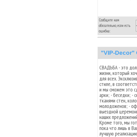
Сообщите нам
обязательно, если есть
ошибка:
"VIP-Decor"
СВАДЬБА - это дол
жизни, который хо
для всех. Эксклюз
стиле, в соответст
и мы сможем это сд
арки; - беседки; -
тканями стен, коло
молодоженов; - оф
выездной церемони
наших предложений 
Кроме того, мы го
пока что лишь в В
лучшую реализацию