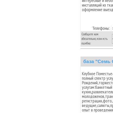
интересные и необ
инсталляций из тка
оформление выездн
Телефоны:
Сообщите нам
обязательно, если есть
ошибка:
база "Семь
Клубное Поместье
полный спектр усл
Рождений,торжеств
услугам:банкетный
кухня,развлекател
молодоженов,тран
регистрация,фото
ведущие,салюты,п
опыт в проведения