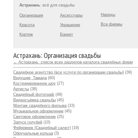
Астрахань
: всё для свадьбы
Наряды
Организация
Аксессуары
Все фирмы
Красота
Украшение
Кортеж
Банкет
Астрахань: Организация свадьбы
← Астрахань: список всех разделов каталога свадебных фирм
Свадебное агентство (все услуги по организации свадьбы)
(39)
Ведущие, Тамада
(60)
Костюмированное шоу
(27)
Артисты
(38)
Свадебный фотограф
(49)
Видеосъёмка свадьбы
(45)
Монтаж свадебного фильма
(33)
Музыкальное оформление
(45)
Световое оформление
(25)
Запуск голубей
(10)
Фейерверк (Свадебный салют)
(19)
Обручальные кольца
(3)