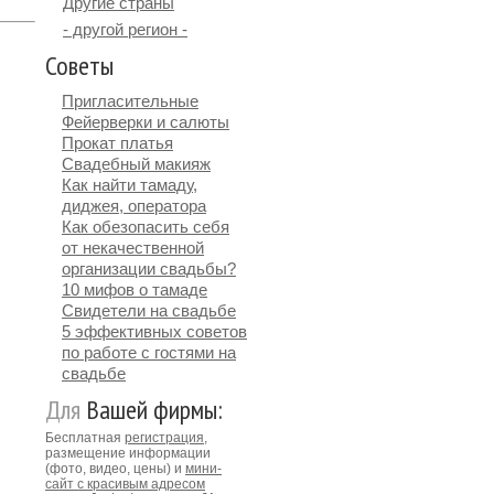
Другие страны
- другой регион -
Советы
Пригласительные
Фейерверки и салюты
Прокат платья
Свадебный макияж
Как найти тамаду,
диджея, оператора
Как обезопасить себя
от некачественной
организации свадьбы?
10 мифов о тамаде
Свидетели на свадьбе
5 эффективных советов
по работе с гостями на
свадьбе
Для
Вашей фирмы:
Бесплатная
регистрация
,
размещение информации
(фото, видео, цены) и
мини-
сайт с красивым адресом