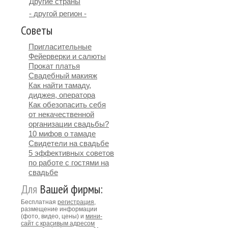
Другие страны
- другой регион -
Советы
Пригласительные
Фейерверки и салюты
Прокат платья
Свадебный макияж
Как найти тамаду,
диджея, оператора
Как обезопасить себя
от некачественной
организации свадьбы?
10 мифов о тамаде
Свидетели на свадьбе
5 эффективных советов
по работе с гостями на
свадьбе
Для
Вашей фирмы:
Бесплатная
регистрация
,
размещение информации
(фото, видео, цены) и
мини-
сайт с красивым адресом