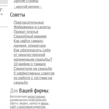
Другие страны
- другой регион -
)"
.
Советы
и
Пригласительные
Фейерверки и салюты
Прокат платья
Свадебный макияж
Как найти тамаду,
диджея, оператора
Как обезопасить себя
от некачественной
организации свадьбы?
10 мифов о тамаде
Свидетели на свадьбе
5 эффективных советов
по работе с гостями на
свадьбе
Для
Вашей фирмы:
Бесплатная
регистрация
,
размещение информации
(фото, видео, цены) и
мини-
сайт с красивым адресом