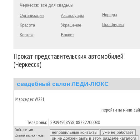
Черкесск
: всё для свадьбы
Наряды
Организация
Аксессуары
Все фирмы
Красота
Украшение
Кортеж
Банкет
Прокат представительских автомобилей
(Черкесск)
свадебный салон ЛЕДИ-ЛЮКС
Мерседес W221
перейти на мини-са
Телефоны:
89094958558, 88782200080
Сообщите нам
обязательно, если есть