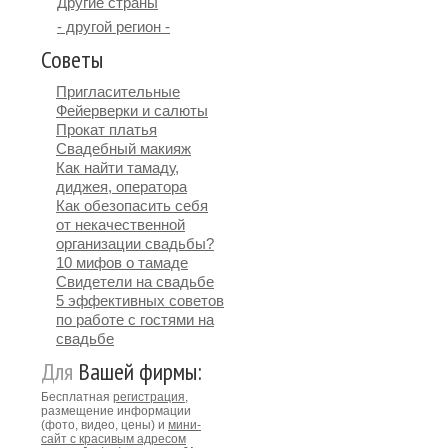
Другие страны
- другой регион -
Советы
Пригласительные
Фейерверки и салюты
Прокат платья
Свадебный макияж
Как найти тамаду,
диджея, оператора
Как обезопасить себя
от некачественной
организации свадьбы?
10 мифов о тамаде
Свидетели на свадьбе
5 эффективных советов
по работе с гостями на
свадьбе
Для
Вашей фирмы:
Бесплатная
регистрация
,
размещение информации
(фото, видео, цены) и
мини-
сайт с красивым адресом