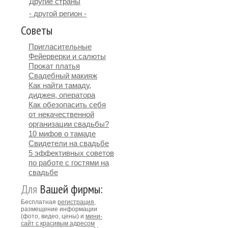
Другие страны
- другой регион -
Советы
Пригласительные
Фейерверки и салюты
Прокат платья
Свадебный макияж
Как найти тамаду,
диджея, оператора
Как обезопасить себя
от некачественной
организации свадьбы?
10 мифов о тамаде
Свидетели на свадьбе
5 эффективных советов
по работе с гостями на
свадьбе
Для
Вашей фирмы:
Бесплатная
регистрация
,
размещение информации
(фото, видео, цены) и
мини-
сайт с красивым адресом