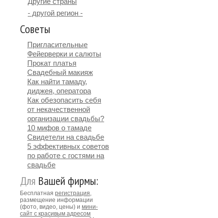
Другие страны
- другой регион -
Советы
Пригласительные
Фейерверки и салюты
Прокат платья
Свадебный макияж
Как найти тамаду,
диджея, оператора
Как обезопасить себя
от некачественной
организации свадьбы?
10 мифов о тамаде
Свидетели на свадьбе
5 эффективных советов
по работе с гостями на
свадьбе
Для
Вашей фирмы:
Бесплатная
регистрация
,
размещение информации
(фото, видео, цены) и
мини-
сайт с красивым адресом