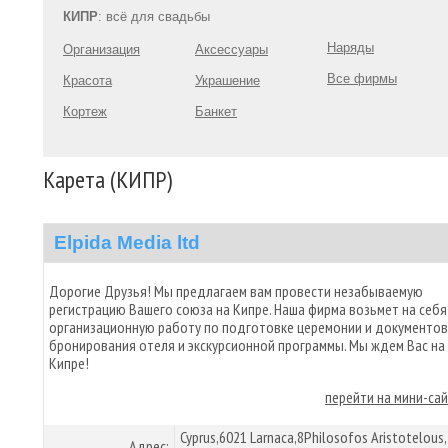
КИПР
: всё для свадьбы
Наряды
Организация
Аксессуары
Все фирмы
Красота
Украшение
Кортеж
Банкет
Карета (КИПР)
Elpida Media ltd
Дорогие Друзья! Мы предлагаем вам провести незабываемую
регистрацию Вашего союза на Кипре. Наша фирма возьмет на себя
организационную работу по подготовке церемонии и документов
бронирования отеля и экскурсионной программы. Мы ждем Вас на
Кипре!
перейти на мини-са
Cyprus,6021 Larnaca,8Philosofos Aristotelous,
Адрес: