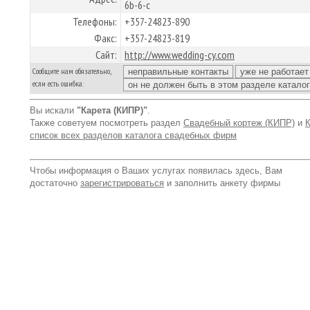
6b-6-c
Телефоны:
+357-24823-890
Факс:
+357-24823-819
Сайт:
http://www.wedding-cy.com
Сообщите нам обязательно,
если есть ошибка:
Вы искали
"Карета (КИПР)"
.
Также советуем посмотреть раздел
Свадебный кортеж (КИПР)
и
список всех разделов каталога свадебных фирм
Чтобы информация о Ваших услугах появилась здесь, Вам
достаточно
зарегистрироваться
и заполнить анкету фирмы