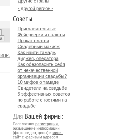
Другие страны
- другой регион -
Советы
Пригласительные
Фейерверки и салюты
Прокат платья
Свадебный макияж
Как найти тамаду,
КИПР:
диджея, оператора
Как обезопасить себя
от некачественной
организации свадьбы?
10 мифов о тамаде
Свидетели на свадьбе
5 эффективных советов
по работе с гостями на
свадьбе
Для
Вашей фирмы:
Бесплатная
регистрация
,
размещение информации
(фото, видео, цены) и
мини-
сайт с красивым адресом