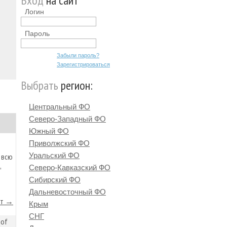
Вход
на сайт
Логин
Пароль
Забыли пароль?
Зарегистрироваться
Выбрать
регион:
Центральный ФО
Северо-Западный ФО
Южный ФО
Приволжский ФО
Уральский ФО
 всю
,
Северо-Кавказский ФО
Сибирский ФО
Дальневосточный ФО
йт →
Крым
СНГ
 of