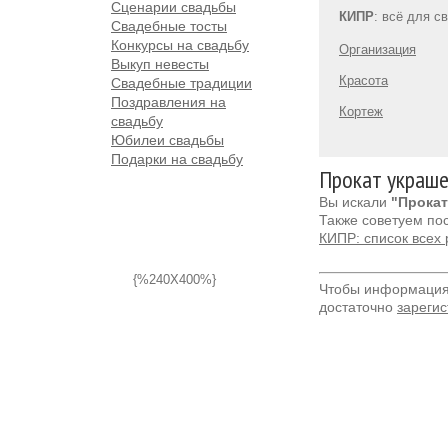
Сценарии свадьбы
КИПР
: всё для с
Свадебные тосты
Конкурсы на свадьбу
Организация
Выкуп невесты
Красота
Свадебные традиции
Поздравления на
Кортеж
свадьбу
Юбилеи свадьбы
Подарки на свадьбу
Прокат украше
Вы искали
"Прокат
Также советуем по
КИПР: список всех
{%240X400%}
Чтобы информация 
достаточно
зарегис