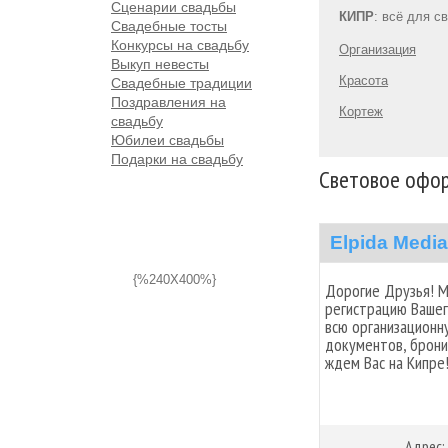
Сценарии свадьбы
КИПР
: всё для с
Свадебные тосты
Конкурсы на свадьбу
Организация
Выкуп невесты
Красота
Свадебные традиции
Поздравления на
Кортеж
свадьбу
Юбилеи свадьбы
Подарки на свадьбу
Световое офо
Elpida Media
{%240X400%}
Дорогие Друзья! 
регистрацию Вашег
всю организационн
документов, брони
ждем Вас на Кипре
Адрес: