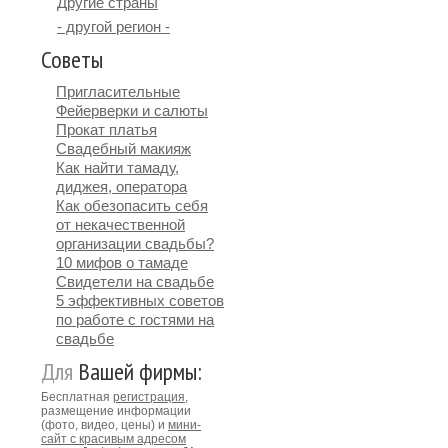
Другие страны
- другой регион -
Советы
Пригласительные
Фейерверки и салюты
Прокат платья
Свадебный макияж
Как найти тамаду,
диджея, оператора
Как обезопасить себя
от некачественной
организации свадьбы?
10 мифов о тамаде
Свидетели на свадьбе
5 эффективных советов
по работе с гостями на
свадьбе
Для
Вашей фирмы:
Бесплатная
регистрация
,
размещение информации
(фото, видео, цены) и
мини-
сайт с красивым адресом