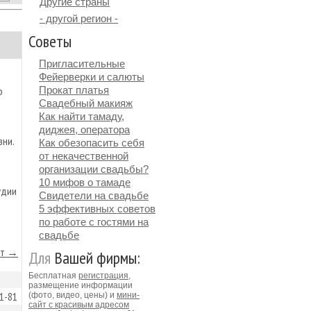
Другие страны
- другой регион -
Советы
Пригласительные
Фейерверки и салюты
о
Прокат платья
Свадебный макияж
Как найти тамаду,
диджея, оператора
зни.
Как обезопасить себя
от некачественной
организации свадьбы?
10 мифов о тамаде
удии
Свидетели на свадьбе
5 эффективных советов
по работе с гостями на
свадьбе
йт →
Для
Вашей фирмы:
Бесплатная
регистрация
,
размещение информации
61-81
(фото, видео, цены) и
мини-
сайт с красивым адресом