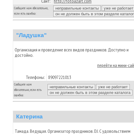
Сайт:
http://fotoazart.com
Сообщите нам обязательно,
если есть ошибка:
"Ладушка"
Организация и проведение всех видов праздников. Доступно и
достойно.
перейти на мини-са
Телефоны:
89097221013
Сообщите нам
обязательно, если есть
ошибка:
Катерина
Тамада. Ведущая. Организатор праздников. DJ. С удовольствием