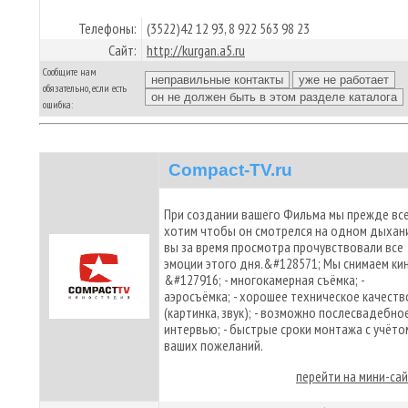
Телефоны:
(3522)42 12 93, 8 922 563 98 23
Сайт:
http://kurgan.a5.ru
Сообщите нам
обязательно, если есть
ошибка:
Compact-TV.ru
При создании вашего Фильма мы прежде вс
хотим чтобы он смотрелся на одном дыхани
вы за время просмотра прочувствовали все
эмоции этого дня.&#128571; Мы снимаем ки
&#127916; - многокамерная съёмка; -
аэросъёмка; - хорошее техническое качеств
(картинка, звук); - возможно послесвадебно
интервью; - быстрые сроки монтажа с учёто
ваших пожеланий.
перейти на мини-са