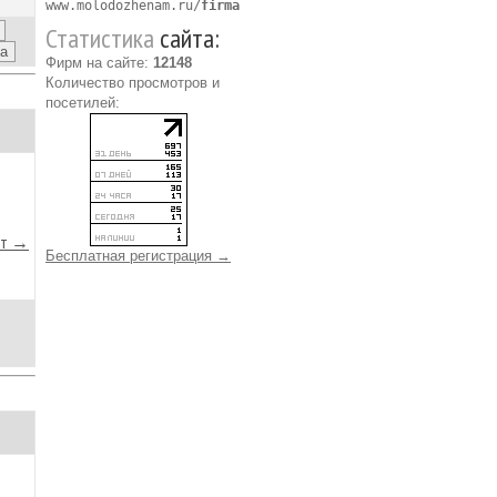
www.molodozhenam.ru/
firma
Статистика
сайта:
Фирм на сайте:
12148
Количество просмотров и
посетилей:
йт →
Бесплатная регистрация →