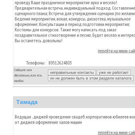
проведу Ваше праздничное мероприятие ярко и весело!
Предварительная встреча, индивидуальный подход. Составлени
сценарного плана; Встреча для утверждения сценария (по желани
Ведение мероприятия, вокал, конкурсы, дискотека, музыкальное
оформление; Консультации в период подготовки мероприятия;
Костюмы для конкурсов. Также могу написать под заказ
поздравительное стихотворение и песню. Будет весело и интере
Вы останетесь довольны!
перейти на мини-са
Телефоны:
89512624803
Сообщите нам
обязательно, если есть
ошибка:
Тамада
Ведущая , диджей проведение свадеб корпоративов юбилеев во
от диджея оформление залов машин
перейти на мини-са