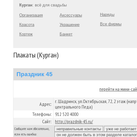
Курган
: всё для свадьбы
Наряды
Организация
Аксессуары
Все фирмы
Красота
Украшение
Кортеж
Банкет
Плакаты (Курган)
Праздник 45
перейти на мини-са
г. Шадринск, ул.Октябрьская, 72, 2 этаж (нап
Адрес:
центрального Педа)
Телефоны:
912 520 4000
Сайт:
http://prazdnik-45.ru/
Сообщите нам обязательно,
если есть ошибка: