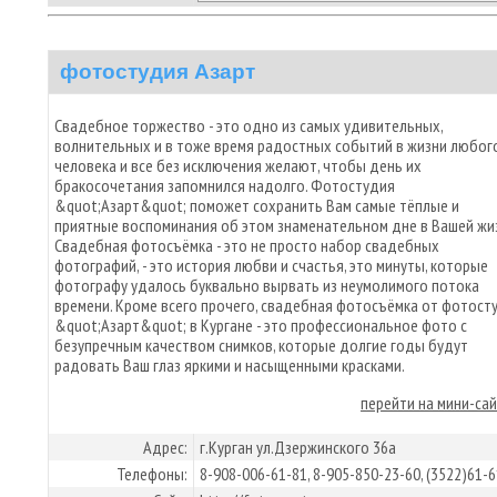
фотостудия Азарт
Свадебное торжество - это одно из самых удивительных,
волнительных и в тоже время радостных событий в жизни любог
человека и все без исключения желают, чтобы день их
бракосочетания запомнился надолго. Фотостудия
&quot;Азарт&quot; поможет сохранить Вам самые тёплые и
приятные воспоминания об этом знаменательном дне в Вашей жи
Свадебная фотосъёмка - это не просто набор свадебных
фотографий, - это история любви и счастья, это минуты, которые
фотографу удалось буквально вырвать из неумолимого потока
времени. Кроме всего прочего, свадебная фотосъёмка от фотост
&quot;Азарт&quot; в Кургане - это профессиональное фото с
безупречным качеством снимков, которые долгие годы будут
радовать Ваш глаз яркими и насыщенными красками.
перейти на мини-са
Адрес:
г.Курган ул.Дзержинского 36а
Телефоны:
8-908-006-61-81, 8-905-850-23-60, (3522)61-