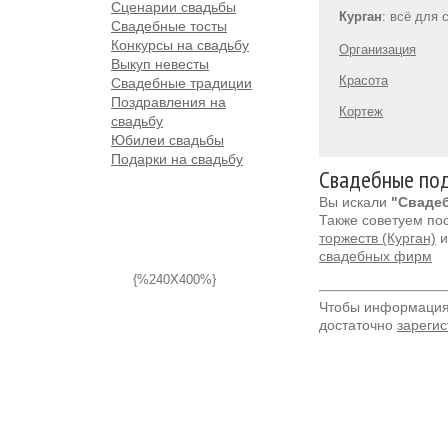
Сценарии свадьбы
Курган
: всё для 
Свадебные тосты
Конкурсы на свадьбу
Организация
Выкуп невесты
Красота
Свадебные традиции
Поздравления на
Кортеж
свадьбу
Юбилеи свадьбы
Подарки на свадьбу
Свадебные под
Вы искали
"Свадеб
Также советуем по
торжеств (Курган)
свадебных фирм
{%240X400%}
Чтобы информация 
достаточно
зарегис