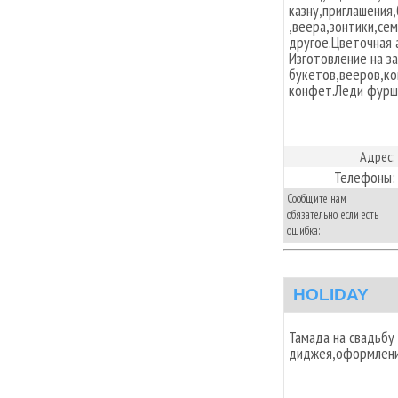
казну,приглашения
,веера,зонтики,сем
другое.Цветочная 
Изготовление на з
букетов,вееров,к
конфет.Леди фурш
Адрес:
Телефоны:
Сообщите нам
обязательно, если есть
ошибка:
HOLIDAY
Тамада на свадьбу
диджея,оформление