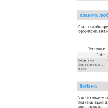
планета лю
Планета любви пр
оформление зала м
Телефоны:
Сайт:
Сообщите нам
обязательно, если есть
ошибка:
florist45
У нас вы можете з
под стиль вашей с
колец,подвязки,св