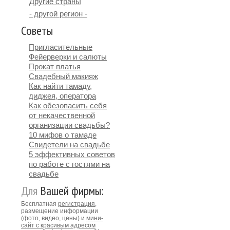
Другие страны
- другой регион -
Советы
Пригласительные
Фейерверки и салюты
Прокат платья
Свадебный макияж
Как найти тамаду,
диджея, оператора
Как обезопасить себя
от некачественной
организации свадьбы?
10 мифов о тамаде
Свидетели на свадьбе
5 эффективных советов
по работе с гостями на
свадьбе
Для
Вашей фирмы:
Бесплатная
регистрация
,
размещение информации
(фото, видео, цены) и
мини-
сайт с красивым адресом