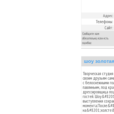
Адрес:
Телефоны:
Сайт:
Сообщите нам
обязательно, если есть
ошибка:
шоу золотая
Творческая студия
своим друзьям сам
с белоснежными го
павлиньим, под кр
дрессировщица под
гостей. Шоу&#8201
выступления сохра
момента.После&#8
на&#8201;холсте&