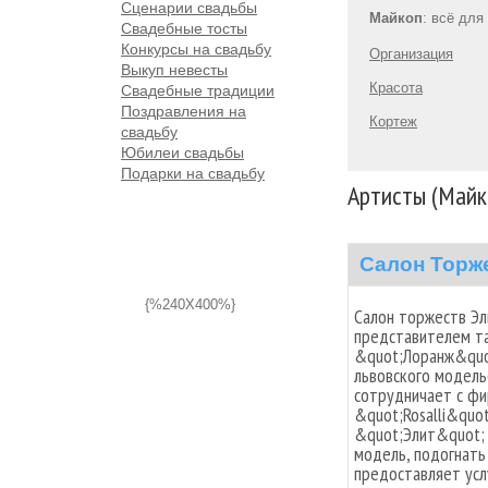
Сценарии свадьбы
Майкоп
: всё для
Свадебные тосты
Конкурсы на свадьбу
Организация
Выкуп невесты
Красота
Свадебные традиции
Поздравления на
Кортеж
свадьбу
Юбилеи свадьбы
Подарки на свадьбу
Артисты (Майк
Салон Торж
{%240X400%}
Салон торжеств Эл
представителем та
&quot;Лоранж&quot
львовского модель
сотрудничает с фи
&quot;Rosalli&quo
&quot;Элит&quot;
модель, подогнать
предоставляет усл