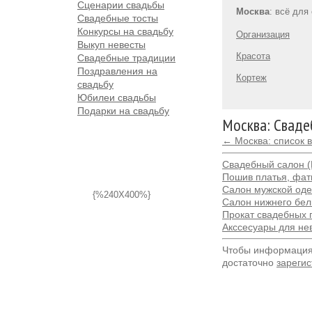
Сценарии свадьбы
Москва
: всё для
Свадебные тосты
Конкурсы на свадьбу
Организация
Выкуп невесты
Красота
Свадебные традиции
Поздравления на
Кортеж
свадьбу
Юбилеи свадьбы
Подарки на свадьбу
Москва: Сваде
← Москва: список 
Свадебный салон (
Пошив платья, фат
Салон мужской од
{%240X400%}
Салон нижнего бел
Прокат свадебных 
Акссесуары для не
Чтобы информация 
достаточно
зарегис