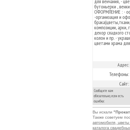
для венчания, - цв
бутоньерки , венк
ОФОРМЛЕНИЕ : - о
-организация и оф
брака(цветы,ткани
композиции, арки, г
декор сладкого ст
колон и пр. - укр
цветами храма для
Адрес:
Телефоны:
Сайт:
Сообщите нам
обязательно, если есть
ошибка:
Вы искали
"Прокат
Также советуем по
автомобиля, цветы
каталога свадебны