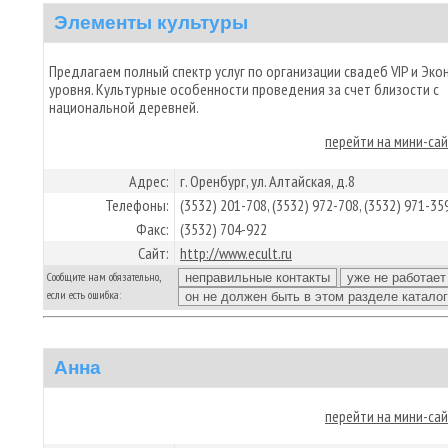
Элементы культуры
Предлагаем полный спектр услуг по организации свадеб VIP и Эко
уровня. Культурные особенности проведения за счет близости с
национальной деревней.
перейти на мини-са
Адрес:
г. Оренбург, ул. Алтайская, д.8
Телефоны:
(3532) 201-708, (3532) 972-708, (3532) 971-35
Факс:
(3532) 704-922
Сайт:
http://www.ecult.ru
Сообщите нам обязательно,
если есть ошибка:
Анна
перейти на мини-са