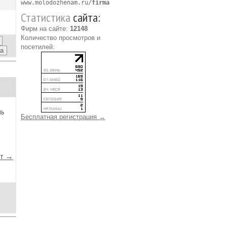
www.molodozhenam.ru/
firma
Статистика
сайта:
Фирм на сайте:
12148
Количество просмотров и
посетилей:
нь
Бесплатная регистрация →
йт →