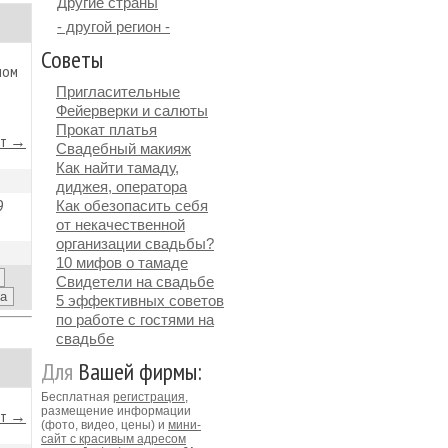
Другие страны
- другой регион -
Советы
ном
Пригласительные
Фейерверки и салюты
Прокат платья
йт →
Свадебный макияж
Как найти тамаду,
диджея, оператора
9
Как обезопасить себя
от некачественной
организации свадьбы?
10 мифов о тамаде
Свидетели на свадьбе
5 эффективных советов
по работе с гостями на
свадьбе
Для
Вашей фирмы:
Бесплатная
регистрация
,
размещение информации
йт →
(фото, видео, цены) и
мини-
сайт с красивым адресом