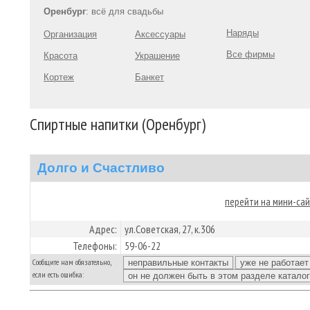
Оренбург
: всё для свадьбы
Наряды
Организация
Аксессуары
Все фирмы
Красота
Украшение
Кортеж
Банкет
Спиртные напитки (Оренбург)
Долго и Счастливо
перейти на мини-са
Адрес:
ул.Советская, 27, к.306
Телефоны:
59-06-22
Сообщите нам обязательно,
если есть ошибка: