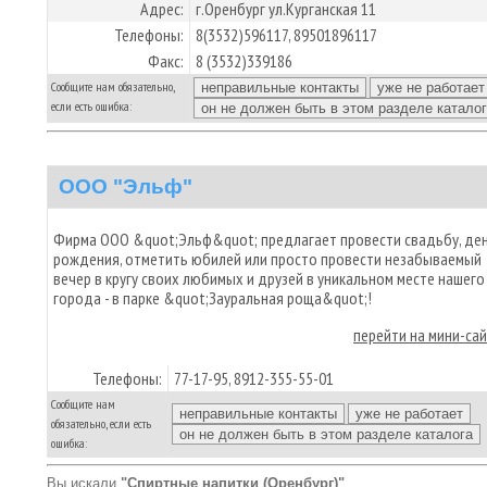
Адрес:
г.Оренбург ул.Курганская 11
Телефоны:
8(3532)596117, 89501896117
Факс:
8 (3532)339186
Сообщите нам обязательно,
если есть ошибка:
ООО "Эльф"
Фирма ООО &quot;Эльф&quot; предлагает провести свадьбу, де
рождения, отметить юбилей или просто провести незабываемый
вечер в кругу своих любимых и друзей в уникальном месте нашего
города - в парке &quot;Зауральная роща&quot;!
перейти на мини-са
Телефоны:
77-17-95, 8912-355-55-01
Сообщите нам
обязательно, если есть
ошибка:
Вы искали
"Спиртные напитки (Оренбург)"
.