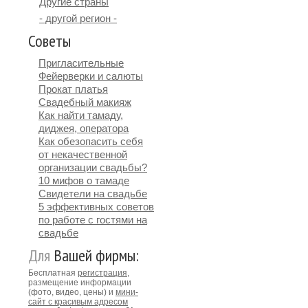
Другие страны
- другой регион -
Советы
Пригласительные
Фейерверки и салюты
Прокат платья
Свадебный макияж
Как найти тамаду,
диджея, оператора
Как обезопасить себя
от некачественной
организации свадьбы?
10 мифов о тамаде
Свидетели на свадьбе
5 эффективных советов
по работе с гостями на
свадьбе
Для
Вашей фирмы:
Бесплатная
регистрация
,
размещение информации
(фото, видео, цены) и
мини-
сайт с красивым адресом