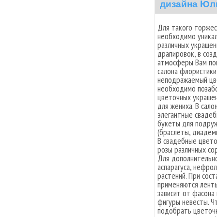
дизайна Юл
Для такого торжес
необходимо уника
различных украшен
драпировок, в соз
атмосферы Вам по
салона флористики
неподражаемый цве
необходимо позабо
цветочных украшен
для жениха. В сал
элегантные свадеб
букеты для подруж
(браслеты, диадемы
В свадебные цвето
розы различных сор
Для дополнительно
аспарагуса, нефро
растений. При сос
применяются ленты
зависит от фасона 
фигуры невесты. Ч
подобрать цветочн