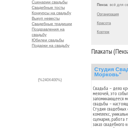
Сценарии свадьбы
Пенза
: всё для 
Свадебные тосты
Конкурсы на свадьбу
Организация
Выкуп невесты
Красота
Свадебные традиции
Поздравления на
Кортеж
свадьбу
Юбилеи свадьбы
Подарки на свадьбу
Плакаты (Пенз
Студия Сва
Морковь"
{%240X400%}
Свадьба – дело кр
мелочей, это собы
запоминающееся ме
свадьбы – настоящ
Студия свадебных 
комплекс, уникальн
сценария, работа 
заказ свадебного к