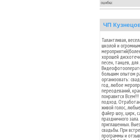
ошибка:
ЧП Кузнецо
Талантливая, весе
школой и огромны
мероприятий(более
хорошей дискотечн
песен, танцев, для
Видеофотооперато
большим опытом р
организовать: сва
год, любое меропр
переодеваний, кра
понравится Всем!!!
подход. Отработан
живой голос, любы
файер шоу, цирк, с
праздничного зала.
приглашенных. Вые
свадьбы. При встр
программы и отзыв