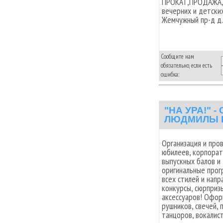
ПРОКАТ,ПРОДАЖА,
вечерних и детских
Жемчужный пр-д д.
Сообщите нам
обязательно, если есть
ошибка:
"НА УРА!" 
ЛЮДМИЛЫ 
Организация и пр
юбилеев, корпорат
выпускных балов и
оригинальные прог
всех стилей и напр
конкурсы, сюрприз
аксессуаров! Офор
рушников, свечей,
танцоров, вокалис