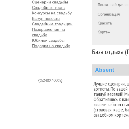
Сценарии свадьбы
Пенза
: всё для 
Свадебные тосты
Конкурсы на свадьбу
Организация
Выкуп невесты
Красота
Свадебные традиции
Поздравления на
Кортеж
свадьбу
Юбилеи свадьбы
Подарки на свадьбу
База отдыха (
Absent
{%240X400%}
Лучшие сценарии, 
артисты. По вашей 
танцуй веселей! М
Обратившись к нам
личные заботы ста
(столовая, кафе, б
свадебном кортеж