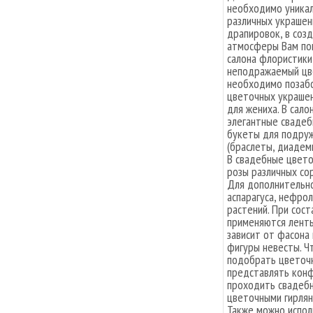
необходимо уника
различных украшен
драпировок, в соз
атмосферы Вам по
салона флористики
неподражаемый цве
необходимо позабо
цветочных украшен
для жениха. В сал
элегантные свадеб
букеты для подруж
(браслеты, диадемы
В свадебные цвето
розы различных сор
Для дополнительно
аспарагуса, нефро
растений. При сос
применяются ленты
зависит от фасона 
фигуры невесты. Ч
подобрать цветочн
представлять конф
проходить свадебн
цветочными гирлян
Также можно испол