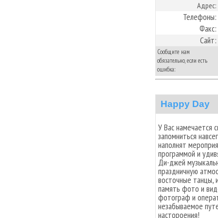
Адрес:
Телефоны:
Факс:
Сайт:
Сообщите нам
обязательно, если есть
ошибка:
Happy Day
У Вас намечается 
запомниться навсе
наполнят мероприя
программой и удив
Ди-джей музыкаль
праздничную атмос
восточные танцы, 
память фото и вид
фотограф и операт
незабываемое путе
настороения!