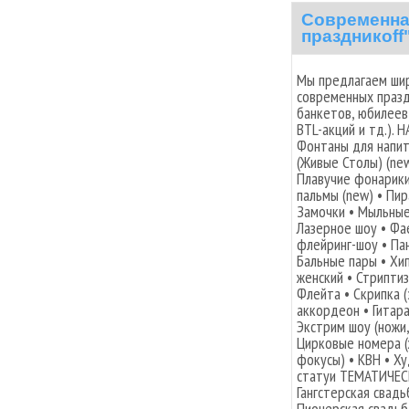
Современна
праздникоff
Мы предлагаем шир
современных празд
банкетов, юбилеев,
BTL-акций и тд.).
Фонтаны для напит
(Живые Столы) (ne
Плавучие фонарики
пальмы (new) • Пи
Замочки • Мыльные
Лазерное шоу • Фа
флейринг-шоу • Па
Бальные пары • Хип
женский • Стриптиз
Флейта • Скрипка (
аккордеон • Гитара
Экстрим шоу (ножи,
Цирковые номера (
фокусы) • КВН • Х
статуи ТЕМАТИЧЕСК
Гангстерская свадь
Пионерская свадьба