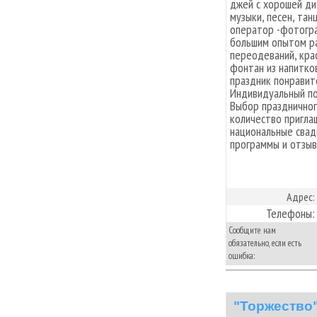
джей с хорошей ди
музыки, песен, тан
оператор -фотогр
большим опытом ра
переодеваний, кра
фонтан из напитков
праздник понравитс
Индивидуальный по
Выбор праздничног
количество пригла
национальные свад
программы и отзыв
Адрес:
Телефоны:
Сообщите нам
обязательно, если есть
ошибка:
"Торжество