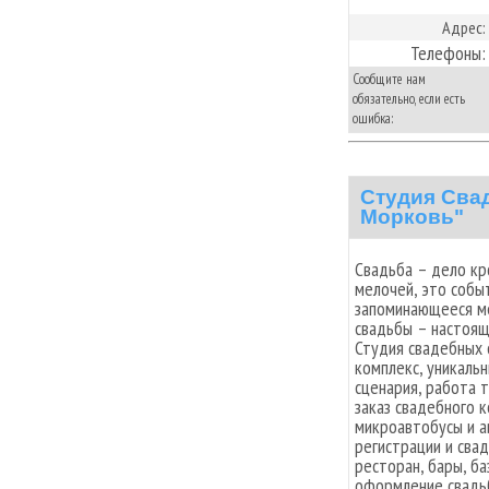
Адрес:
Телефоны:
Сообщите нам
обязательно, если есть
ошибка:
Студия Сва
Морковь"
Свадьба – дело кр
мелочей, это собы
запоминающееся ме
свадьбы – настоящ
Студия свадебных 
комплекс, уникальн
сценария, работа 
заказ свадебного к
микроавтобусы и а
регистрации и сва
ресторан, бары, ба
оформление свадьб