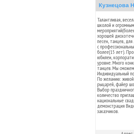
Кузнецова 
Талантливая, весе
школой и огромны
мероприятий(более
хорошей дискотечн
песен, танцев, дл
с профессиональн
более(15 лет). Пр
юбилеи, корпорати
уровне. Много кон
танцев. Мы сможем 
Индивидуальный по
По желанию: живой
рыцарей, файер шоу
Выбор праздничног
количество пригла
национальные свад
демонстрация Вид
заказчиков.
Адрес: