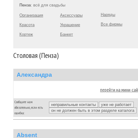
Пенза
: всё для свадьбы
Наряды
Организация
Аксессуары
Все фирмы
Красота
Украшение
Кортеж
Банкет
Столовая (Пенза)
Александра
перейти на мини-са
Сообщите нам
обязательно, если есть
ошибка:
Absent