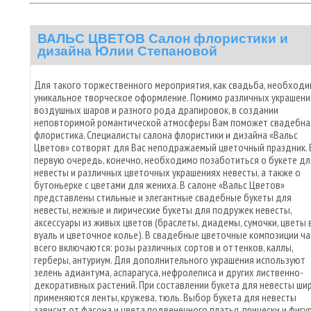
ВАЛЬС ЦВЕТОВ Салон флористики и
дизайна Юлии Степановой
Для такого торжественного мероприятия, как свадьба, необход
уникальное творческое оформление. Помимо различных украшени
воздушных шаров и разного рода драпировок, в создании
неповторимой романтической атмосферы Вам поможет свадебна
флористика. Специалисты салона флористики и дизайна «Вальс
Цветов» сотворят для Вас неподражаемый цветочный праздник. 
первую очередь, конечно, необходимо позаботиться о букете дл
невесты и различных цветочных украшениях невесты, а также о
бутоньерке с цветами для жениха. В салоне «Вальс Цветов»
представлены стильные и элегантные свадебные букеты для
невесты, нежные и лирические букеты для подружек невесты,
аксессуары из живых цветов (браслеты, диадемы, сумочки, цветы 
вуаль и цветочное колье). В свадебные цветочные композиции ч
всего включаются: розы различных сортов и оттенков, каллы,
герберы, антуриум. Для дополнительного украшения используют
зелень адиантума, аспарагуса, нефролеписа и других лиственно-
декоративных растений. При составлении букета для невесты ши
применяются ленты, кружева, тюль. Выбор букета для невесты
зависит от фасона и цвета подвенечного платья, прически и фигу