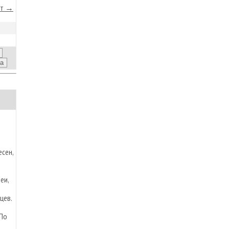
йт →
сен,
еи,
цев.
 По