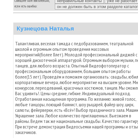
Сообщите нам обязательно,
если есть ошибка:
Кузнецова Наталья
Талантливая, веселая тамада с педобразованием, театральной
школой и огромным опытом проведения массовых
мероприятий(более 8лет). Молодой профессиональный диджей с
хорошей дискотечной аппаратурой. Огромным выбором музыки, пе
танцев, для любого возраста. Опытный Видеофотоператор с
профессиональным оборудованием, большим опытом работы
более(15 лет). Проведём и поможем организовать: свадьбы, юбил
корпоративные вечера, любое мероприятие на высшем уровне. М
конкурсов, переодеваний, красочных костюмов, танцев. Мы сможе
Вас удивить!. Цены средние, гибкие. Индивидуальный подход.
Отработанная насыщенная программа. По желанию: живой голос,
любые танцоры, поющий баянист, шоу рыцарей, файер шоу, цирк,
салюты, фейерверки, есть «Всё»! Выбор праздничного зала. Машин
Украшение зала. Любое количество приглашенных. Выезжаем в
районы. Ведем так же национальные свадьбы. Качество гарантир
При встрече демонстрация Видеосъемки нашей программы и отз
заказчиков.