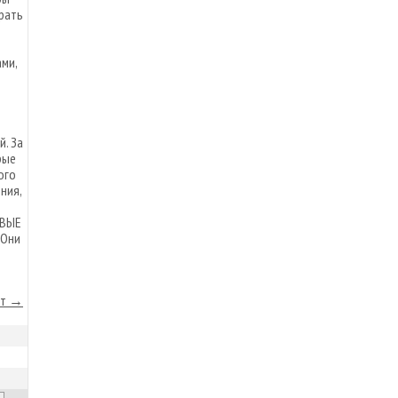
рать
ми,
. За
рые
ого
ния,
РВЫЕ
 Они
йт →