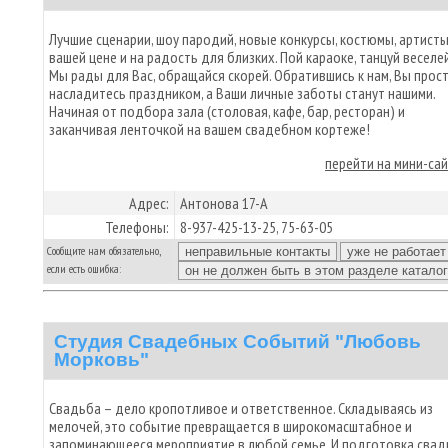
Лучшие сценарии, шоу пародий, новые конкурсы, костюмы, артисты
вашей цене и на радость для близких. Пой караоке, танцуй веселе
Мы рады для Вас, обращайся скорей. Обратившись к нам, Вы прос
насладитесь праздником, а Ваши личные заботы станут нашими.
Начиная от подбора зала (столовая, кафе, бар, ресторан) и
заканчивая ленточкой на вашем свадебном кортеже!
перейти на мини-са
Адрес:
Антонова 17-А
Телефоны:
8-937-425-13-25, 75-63-05
Сообщите нам обязательно,
если есть ошибка:
Студия Свадебных Событий "Любовь
Морковь"
Свадьба – дело кропотливое и ответственное. Складываясь из
мелочей, это событие превращается в широкомасштабное и
запоминающееся мероприятие в любой семье. И подготовка сва