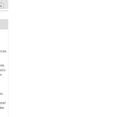
сен,
еи,
ного
м
ы.
уем!
ывы