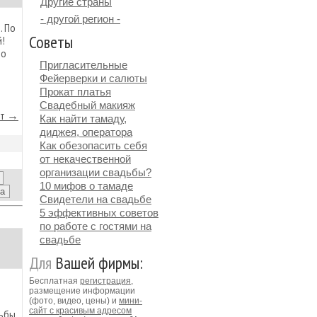
Другие страны
- другой регион -
. По
Советы
й!
то
Пригласительные
Фейерверки и салюты
Прокат платья
Свадебный макияж
йт →
Как найти тамаду,
диджея, оператора
Как обезопасить себя
от некачественной
организации свадьбы?
10 мифов о тамаде
Свидетели на свадьбе
5 эффективных советов
по работе с гостями на
свадьбе
Для
Вашей фирмы:
Бесплатная
регистрация
,
размещение информации
(фото, видео, цены) и
мини-
сайт с красивым адресом
дьбы