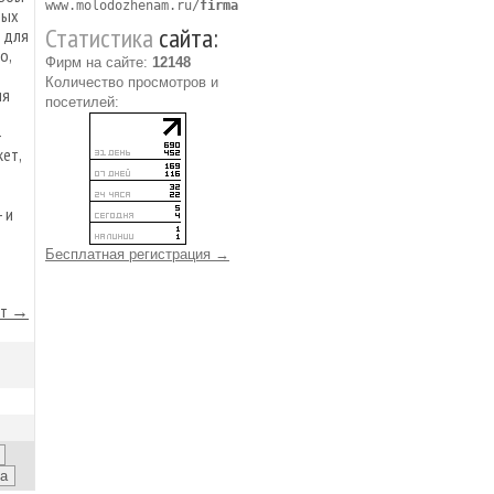
www.molodozhenam.ru/
firma
ных
Статистика
сайта:
 для
о,
Фирм на сайте:
12148
Количество просмотров и
ия
посетилей:
-
ет,
 и
Бесплатная регистрация →
йт →