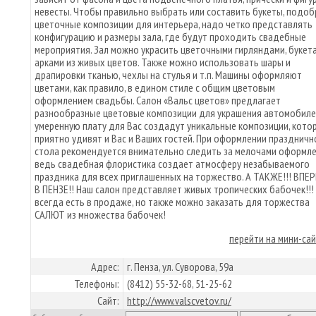
невесты. Чтобы правильно выбрать или составить букеты, подоб
цветочные композиции для интерьера, надо четко представлять
конфигурацию и размеры зала, где будут проходить свадебные
мероприятия. Зал можно украсить цветочными гирляндами, букета
арками из живых цветов. Также можно использовать шары и
драпировки тканью, чехлы на стулья и т.п. Машины оформляют
цветами, как правило, в едином стиле с общим цветовым
оформлением свадьбы. Салон «Вальс цветов» предлагает
разнообразные цветовые композиции для украшения автомобилей
умеренную плату для Вас создадут уникальные композиции, кото
приятно удивят и Вас и Ваших гостей. При оформлении праздничн
стола рекомендуется внимательно следить за мелочами оформле
ведь свадебная флористика создает атмосферу незабываемого
праздника для всех приглашенных на торжество. А ТАКЖЕ!!! ВПЕ
В ПЕНЗЕ!! Наш салон представляет живых тропических бабочек!!!
всегда есть в продаже, но также можно заказать для торжества
САЛЮТ из множества бабочек!
перейти на мини-са
Адрес:
г. Пенза, ул. Суворова, 59а
Телефоны:
(8412) 55-32-68, 51-25-62
Сайт:
http://www.valscvetov.ru/