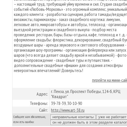
– настоящий труд, требующий уйму времени и сил. Студия свадеб
событий «Любовь-Морковь» - это огромный комплекс, уникальный
каждого клиента: - разработка сценария, работа тамады/ведущег
визажисты, парикмахеры - заказ свадебного кортежа: лимузин,
легковые авто, микроавтобусы и автобусы, теплоход - организац
выездной регистрации и свадебного выкупа - подбор места
проведения: ресторан, бары, базы-отдыха, кафе, теплоход и т. д. 
оформление свадьбы: флористика, декорирование, свадебный бук
воздушные шары - аренда звукового и светового оборудования -
организация шоу-программы - организация фейерверка или запуск
шаров (что всегда делает свадьбу яркой и незабываемой) - фото-
видео сопровождение - свадебные туры и путешествия. -
дополнительные свадебные «фишки» для создания атмосферы
невероятных впечатлений! Доверьтесь!
перейти на мини-са
г. Пенза, ул. Проспект Победы, 124-б, КРЦ
Адрес:
"Квадрат"
Телефоны:
39-78-39, 30-10-90
Сайт:
http://www.art-58.ru
Сообщите нам обязательно,
если есть ошибка: