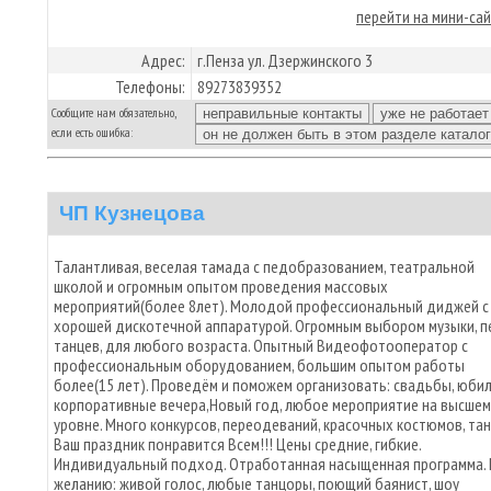
перейти на мини-са
Адрес:
г.Пенза ул. Дзержинского 3
Телефоны:
89273839352
Сообщите нам обязательно,
если есть ошибка:
ЧП Кузнецова
Талантливая, веселая тамада с педобразованием, театральной
школой и огромным опытом проведения массовых
мероприятий(более 8лет). Молодой профессиональный диджей с
хорошей дискотечной аппаратурой. Огромным выбором музыки, пе
танцев, для любого возраста. Опытный Видеофотооператор с
профессиональным оборудованием, большим опытом работы
более(15 лет). Проведём и поможем организовать: свадьбы, юбил
корпоративные вечера,Новый год, любое мероприятие на высшем
уровне. Много конкурсов, переодеваний, красочных костюмов, тан
Ваш праздник понравится Всем!!! Цены средние, гибкие.
Индивидуальный подход. Отработанная насыщенная программа.
желанию: живой голос, любые танцоры, поющий баянист, шоу