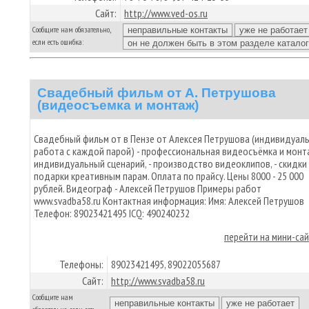
Сайт:
http://www.ved-os.ru
Сообщите нам обязательно,
если есть ошибка:
Свадебный фильм от А. Петрушова
(видеосъемка и монтаж)
Свадебный фильм от в Пензе от Алексея Петрушова (индивидуал
работа с каждой парой) - профессиональная видеосъёмка и монт
индивидуальный сценарий, - производство видеоклипов, - скидки
подарки креативным парам. Оплата по прайсу. Цены 8000 - 25 000
рублей. Видеограф - Алексей Петрушов Примеры работ
www.svadba58.ru Контактная информация: Имя: Алексей Петрушов
Телефон: 89023421495 ICQ: 490240232
перейти на мини-са
Телефоны:
89023421495, 89022055687
Сайт:
http://www.svadba58.ru
Сообщите нам