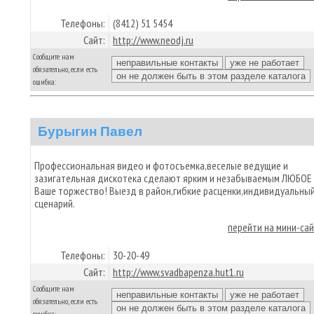
Телефоны:
(8412) 51 5454
Сайт:
http://www.neodj.ru
Сообщите нам
обязательно, если есть
ошибка:
Бурыгин Павел
Профессиональная видео и фотосъемка,веселые ведущие и
зазигательная дискотека сделают ярким и незабываемым ЛЮБОЕ
Ваше торжество! Выезд в район,гибкие расценки,индивидуальны
сценарий.
перейти на мини-са
Телефоны:
30-20-49
Сайт:
http://www.svadbapenza.hut1.ru
Сообщите нам
обязательно, если есть
ошибка: