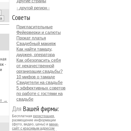
Другие страны
- другой регион -
Советы
Пригласительные
Фейерверки и салюты
Прокат платья
Свадебный макияж
Как найти тамаду,
диджея, оператора
ьная
Как обезопасить себя
аж -
от некачественной
 и
организации свадьбы?
10 мифов о тамаде
Свидетели на свадьбе
5 эффективных советов
по работе с гостями на
свадьбе
йт →
Для
Вашей фирмы:
Бесплатная
регистрация
,
размещение информации
(фото, видео, цены) и
мини-
сайт с красивым адресом