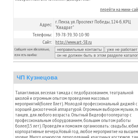
перейти на мини-са
г. Пенза, ул. Проспект Победы, 124-б, КРЦ
Адрес:
"Квадрат"
Телефоны:
39-78-39, 30-10-90
Сайт:
http://www.art-58.ru
Сообщите нам обязательно,
если есть ошибка:
ЧП Кузнецова
Талантливая, веселая тамада с педобразованием, театральной
школой и огромным опытом проведения массовых
мероприятий(более 8лет). Молодой профессиональный диджей с
хорошей дискотечной аппаратурой. Огромным выбором музыки, пе
танцев, для любого возраста. Опытный Видеофотооператор с
профессиональным оборудованием, большим опытом работы
более(15 лет). Проведём и поможем организовать: свадьбы, юбил
корпоративные вечера,Новый год, любое мероприятие на высшем
уровне. Много конкурсов, переодеваний, красочных костюмов, тан