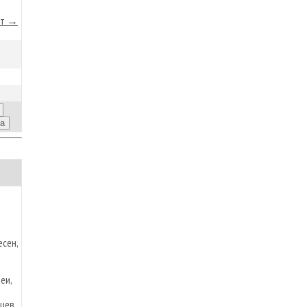
йт →
сен,
еи,
цев.