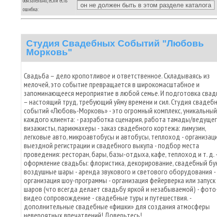
обязательно, если есть
ошибка:
Студия Свадебных Событий "Любовь
Морковь"
Свадьба – дело кропотливое и ответственное. Складываясь из
мелочей, это событие превращается в широкомасштабное и
запоминающееся мероприятие в любой семье. И подготовка сва
– настоящий труд, требующий уйму времени и сил. Студия свадеб
событий «Любовь-Морковь» - это огромный комплекс, уникальный
каждого клиента: - разработка сценария, работа тамады/ведущег
визажисты, парикмахеры - заказ свадебного кортежа: лимузин,
легковые авто, микроавтобусы и автобусы, теплоход - организац
выездной регистрации и свадебного выкупа - подбор места
проведения: ресторан, бары, базы-отдыха, кафе, теплоход и т. д. 
оформление свадьбы: флористика, декорирование, свадебный бук
воздушные шары - аренда звукового и светового оборудования -
организация шоу-программы - организация фейерверка или запуск
шаров (что всегда делает свадьбу яркой и незабываемой) - фото-
видео сопровождение - свадебные туры и путешествия. -
дополнительные свадебные «фишки» для создания атмосферы
невероятных впечатлений! Доверьтесь!