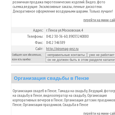
розничная продажа пиротехнических изделий. Видео, фото
сьемка,ведущие. Эксклюзивные заказы, пенные дискотеки.
Декоративное оформление воздушными шарами. Только лучшее!
перейти на мини-са
Адрес:
г.Пенза ул.Московская,4
Телефоны:
8412 30-36-60, 89033240880
Факс:
8412 346589
Сайт:
http://piromag-pnz.ru
Сообщите нам обязательно,
если есть ошибка:
Организация свадьбы в Пензе
Организация свадеб в Пензе, Тамада на свадьбу, Ведущий, фотог
на свадьбу в Пензе, видеооператор на свадьбу, Организация
корпоративных вечеров в Пензе, Организация детских праздников
Пензе, Организация праздников, Свадьба в Пензе
перейти на мини-са