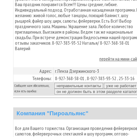
Ваш праздник понравится Всем!!! Цены средние, гибкие.
Индивидуальный подход. Отработанная насыщенная программа.
желанию: живой голос, любые танцоры, поющий баянист, шоу
рыцарей, файер шоу, цирк, салюты, фейерверки. Есть Всё! Выбор
праздничного зала. Машины. Украшение зала. Любое количество
приглашенных. Выезжаем в районы. Ведем так же национальные
свадьбы. При встрече демонстрация Видеосъемки нашей програм
отзывы заказчиков. 8-927-383-93-52 Наталья/ 8-927-368-58-01
Валерий
перейти на мини-са
Адрес:
г.Пенза Дзержинского-3
Телефоны:
8-927-368-58-01 , 8-927-383-93-52 , 25-33-16
Сообщите нам обязательно,
если есть ошибка:
Компания "Пироальянс"
Все для Вашего торжества. Организация проведения фейерверков
салютов, фейерверочных спектаклей и шоу программ, оптово-