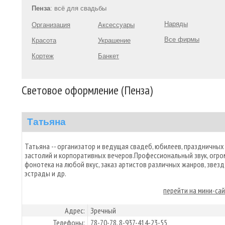
Пенза
: всё для свадьбы
Наряды
Организация
Аксессуары
Все фирмы
Красота
Украшение
Кортеж
Банкет
Световое оформление (Пенза)
Татьяна
Татьяна -- организатор и ведущая свадеб, юбилеев, праздничных
застолий и корпоративных вечеров.Профессиональный звук, огро
фонотека на любой вкус, заказ артистов различных жанров, звезд
эстрады и др.
перейти на мини-са
Адрес:
Зречный
Телефоны:
78-70-78, 8-937-414-23-55