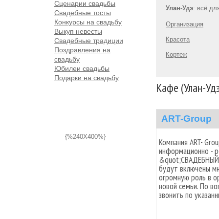
Сценарии свадьбы
Улан-Удэ
: всё дл
Свадебные тосты
Конкурсы на свадьбу
Организация
Выкуп невесты
Красота
Свадебные традиции
Поздравления на
Кортеж
свадьбу
Юбилеи свадьбы
Подарки на свадьбу
Кафе (Улан-Удэ
ART-Group
{%240X400%}
Компания ART- Grо
информационно - р
&quot;СВАДЕБНЫЙ 
будут включены мн
огромную роль в о
новой семьи. По в
звонить по указан